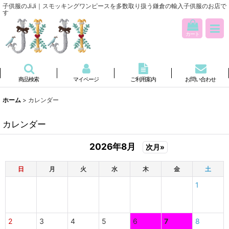
子供服のJiJi｜スモッキングワンピースを多数取り扱う鎌倉の輸入子供服のお店で
す
カート
商品検索
マイページ
ご利用案内
お問い合わせ
ホーム
>
カレンダー
カレンダー
2026年8月
次月»
日
月
火
水
木
金
土
1
2
3
4
5
6
7
8