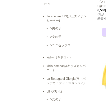
プス)
J/K/L
6歳11
6,58
(
税込
:
Je suis en CP!(ジュスィザン
希望
セーペー)
>男の子
>女の子
>ユニセックス
kidiwi（キドウィ)
kid's company(キッズカンパ
ニー)
La Bottega di Giorgia(ラ・ボ
ッテガ・ディ・ジョルジア)
LIHO(リホ)
>女の子