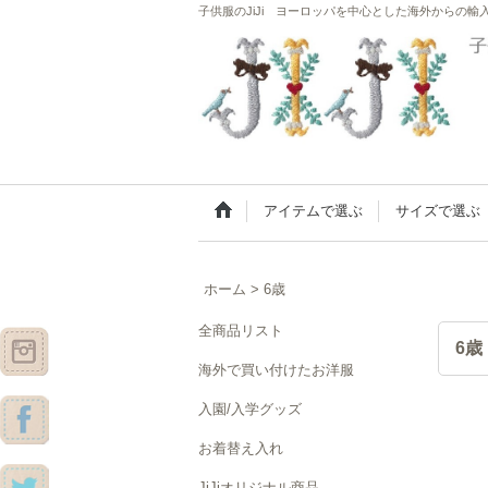
子供服のJiJi ヨーロッパを中心とした海外からの輸
アイテムで選ぶ
サイズで選ぶ
ホーム
>
6歳
全商品リスト
6歳
海外で買い付けたお洋服
入園/入学グッズ
お着替え入れ
JiJiオリジナル商品