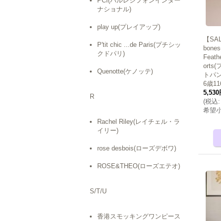
PCI(パルレシフォンインター
ナショナル)
play up(プレイアップ)
【SAL
P'tit chic ...de Paris(プチシッ
bon
クドパリ)
Feathe
ort
Quenotte(ケノッテ)
トパン
6歳11
5,53
R
(
税込
:
希望
Rachel Riley(レイチェル・ラ
イリー)
rose desbois(ローズデボワ)
ROSE&THEO(ローズエテオ)
S/T/U
香港スモッキングワンピース