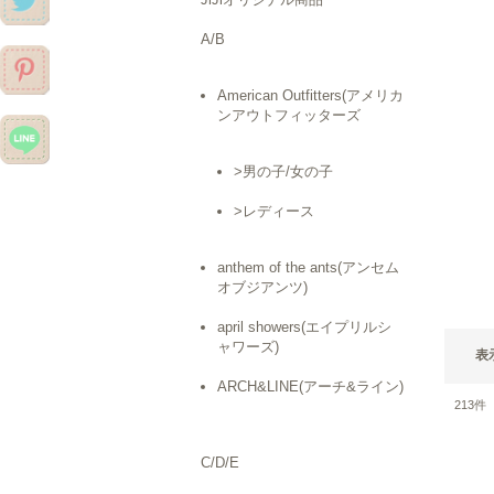
A/B
American Outfitters(アメリカ
ンアウトフィッターズ
>男の子/女の子
>レディース
anthem of the ants(アンセム
オブジアンツ)
april showers(エイプリルシ
ャワーズ)
表
ARCH&LINE(アーチ&ライン)
213
件
C/D/E