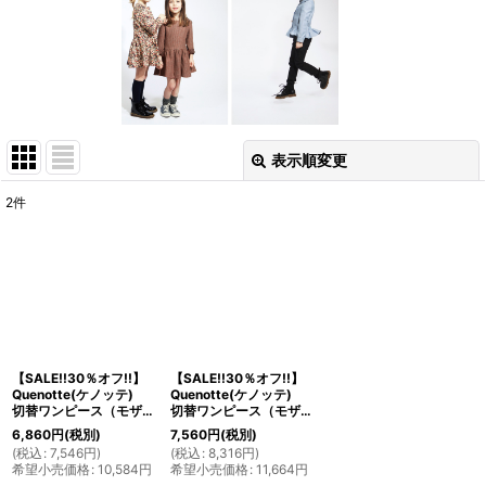
表示順変更
閉じる
2
件
表示数
:
並び順
:
絞り込む
【SALE!!30％オフ!!】
【SALE!!30％オフ!!】
Quenotte(ケノッテ)
Quenotte(ケノッテ)
切替ワンピース（モザイクプリント）4歳6歳
切替ワンピース（モザイクプリント）8歳
6,860
円
(税別)
7,560
円
(税別)
(
税込
:
7,546
円
)
(
税込
:
8,316
円
)
希望小売価格
:
10,584
円
希望小売価格
:
11,664
円