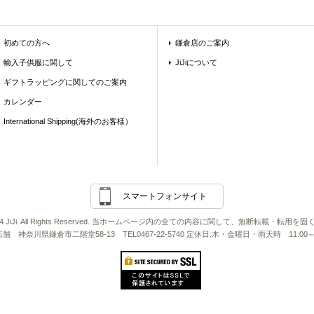
初めての方へ
鎌倉店のご案内
輸入子供服に関して
JiJiについて
ギフトラッピングに関してのご案内
カレンダー
International Shipping(海外のお客様）
スマートフォンサイト
2011-24 JiJi. All Rights Reserved. 当ホームページ内の全ての内容に関して、無断転載・
Ji店舗 神奈川県鎌倉市二階堂58-13 TEL0467-22-5740 定休日:木・金曜日・雨天時 11:00