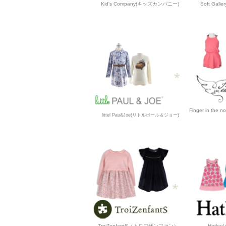
Kid's Company(キッズカンパニー)
Soft Gal
Finger in t
littel Pau&Joe(リトルポール＆ジョー)
TroiZenfantS（トロワザンファン）
Hatle