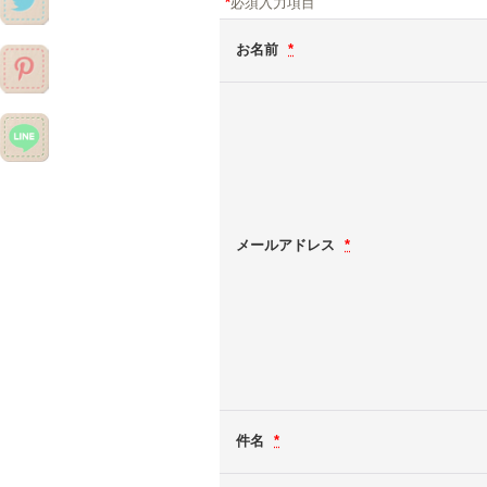
*
必須入力項目
お名前
*
メールアドレス
*
件名
*