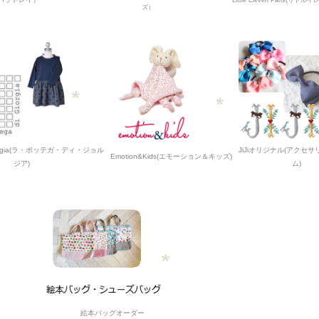
Little Eleven Paris(リト
ズ）
i Giorgia(ラ・ボッテガ・ディ・ジョル
JiJiオリジナル(アクセ
Emotion&Kids(エモーション＆キッズ)
ジア)
ム)
絵本バッグオーダー