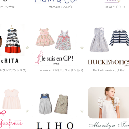
iJiオリジナル
malvi&co.(マルビ)
kidiwi(キドウィ)
ITA(ウルフアンドリタ)
Je suis en CP!(ジュスィザンセペ)
Hucklebones(ハックルボ