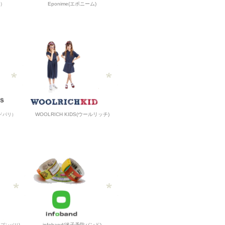
オ）
Eponime(エポニーム)
WOOLRICH KIDS(ウールリッチ)
ックドパリ）
infoband(迷子予防バンド)