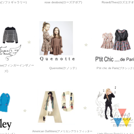
lery(ソフトギャラリー)
rose desbois(ローズデボア)
Rose&Theo(ロズエテ
he nose(フィンガーインザノー
Quenotte(ケノッテ）
P'tit chic de Paris(プチシ
ズ)
American Outfitters(アメリカンアウトフィッター
y(ハットレイ）