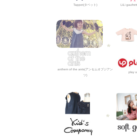
Tappet(タペット)
LiLi gau
anthem of the ants(アンセムオブジアン
play
ツ)