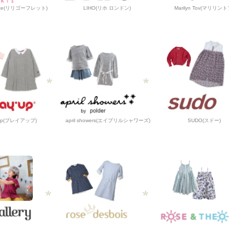
frette(リリゴーフレット)
LIHO(リホ ロンドン)
Marilyn Tov(マリリント
 up(プレイアップ)
april showers(エイプリルシャワーズ)
SUDO(スドー)