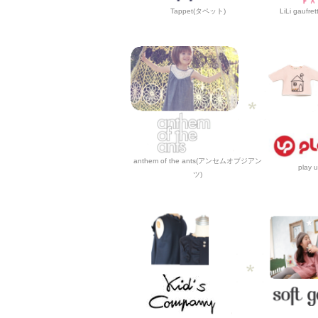
Tappet(タペット)
LiLi gau
anthem of the ants(アンセムオブジアン
play
ツ)