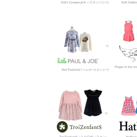
Kid's Company(キッズカンパニー)
Soft Gal
Finger in t
littel Pau&Joe(リトルポール＆ジョー)
TroiZenfantS（トロワザンファン）
Hatle