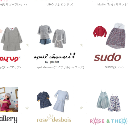
frette(リリゴーフレット)
LIHO(リホ ロンドン)
Marilyn Tov(マリリント
 up(プレイアップ)
april showers(エイプリルシャワーズ)
SUDO(スドー)