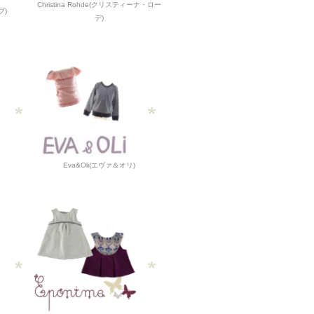
Christina Rohde(クリスティーナ・ロー
ブ)
デ)
Eva&Oli(エヴァ＆オリ)