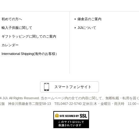
初めての方へ
鎌倉店のご案内
輸入子供服に関して
JiJiについて
ギフトラッピングに関してのご案内
カレンダー
International Shipping(海外のお客様）
スマートフォンサイト
2011-24 JiJi. All Rights Reserved. 当ホームページ内の全ての内容に関して、無断転載・
Ji店舗 神奈川県鎌倉市二階堂58-13 TEL0467-22-5740 定休日:木・金曜日・雨天時 11:00