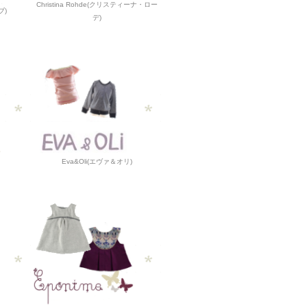
Christina Rohde(クリスティーナ・ロー
ブ)
デ)
Eva&Oli(エヴァ＆オリ)