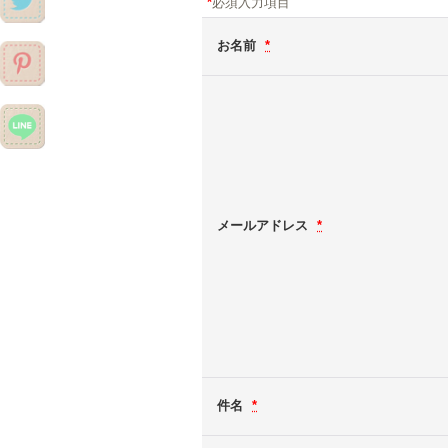
*
必須入力項目
お名前
*
メールアドレス
*
件名
*