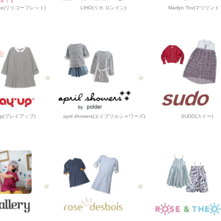
frette(リリゴーフレット)
LIHO(リホ ロンドン)
Marilyn Tov(マリリント
 up(プレイアップ)
april showers(エイプリルシャワーズ)
SUDO(スドー)