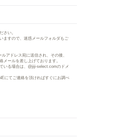
ださい。
いますので、迷惑メールフォルダもご
ールアドレス宛に送信され、その後、
絡メールを差し上げております。
は、@jiji-select.comのドメ
LINEにてご連絡を頂ければすぐにお調べ