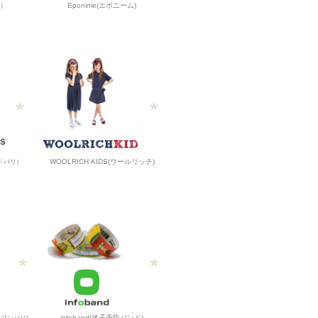
オ）
Eponime(エポニーム)
WOOLRICH KIDS(ウールリッチ)
ックドパリ）
infoband(迷子予防バンド)