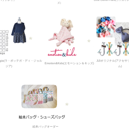
Little Eleven Paris(リト
ズ）
i Giorgia(ラ・ボッテガ・ディ・ジョル
JiJiオリジナル(アクセ
Emotion&Kids(エモーション＆キッズ)
ジア)
ム)
絵本バッグオーダー