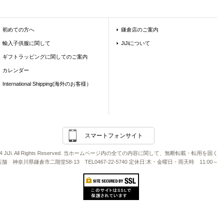
初めての方へ
鎌倉店のご案内
輸入子供服に関して
JiJiについて
ギフトラッピングに関してのご案内
カレンダー
International Shipping(海外のお客様）
スマートフォンサイト
2011-24 JiJi. All Rights Reserved. 当ホームページ内の全ての内容に関して、無断転載・
Ji店舗 神奈川県鎌倉市二階堂58-13 TEL0467-22-5740 定休日:木・金曜日・雨天時 11:00