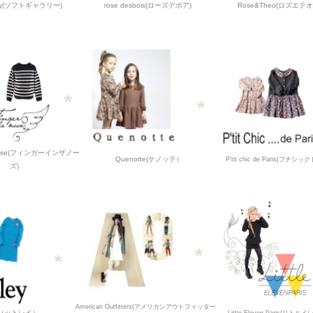
lery(ソフトギャラリー)
rose desbois(ローズデボア)
Rose&Theo(ロズエテ
he nose(フィンガーインザノー
Quenotte(ケノッテ）
P'tit chic de Paris(プチシ
ズ)
American Outfitters(アメリカンアウトフィッター
y(ハットレイ）