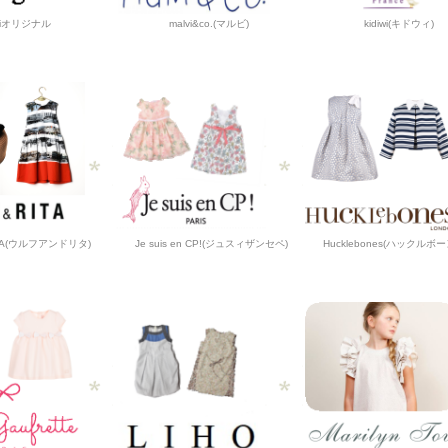
iJiオリジナル
malvi&co.(マルビ)
kidiwi(キドウィ)
ITA(ウルフアンドリタ)
Je suis en CP!(ジュスィザンセペ)
Hucklebones(ハックルボ