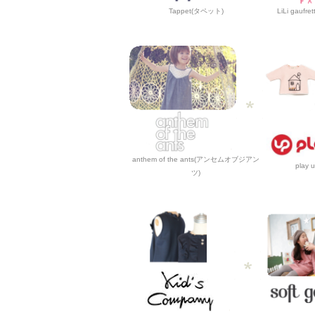
Tappet(タペット)
LiLi gau
anthem of the ants(アンセムオブジアン
play
ツ)