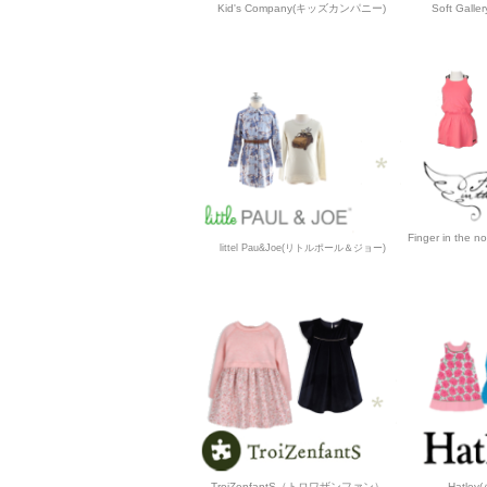
Kid's Company(キッズカンパニー)
Soft Gal
Finger in t
littel Pau&Joe(リトルポール＆ジョー)
TroiZenfantS（トロワザンファン）
Hatle