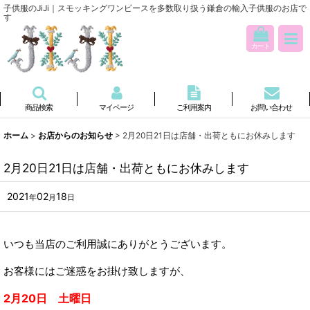
子供服のJiJi｜スモッキングワンピースを多数取り扱う鎌倉の輸入子供服のお店で
す
カート
商品検索
マイページ
ご利用案内
お問い合わせ
ホーム
>
お店からのお知らせ
>
2月20日21日は店舗・出荷ともにお休みします
2月20日21日は店舗・出荷ともにお休みします
2021
02
18
年
月
日
いつも当店のご利用誠にありがとうございます。
お客様にはご迷惑をお掛け致しますが、
2月20日 土曜日