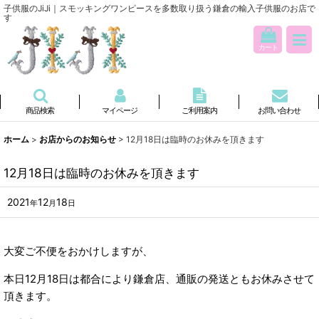
子供服のJiJi｜スモッキングワンピースを多数取り扱う鎌倉の輸入子供服のお店で
す
カート
商品検索
マイページ
ご利用案内
お問い合わせ
ホーム
>
お店からのお知らせ
>
12月18日は臨時のお休みを頂きます
12月18日は臨時のお休みを頂きます
2021
12
18
年
月
日
大変ご不便をおかけしますが、
本日12月18日は都合により鎌倉店、通販の発送ともお休みさせて
頂きます。