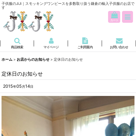
子供服のJiJi｜スモッキングワンピースを多数取り扱う鎌倉の輸入子供服のお店で
す
カート
商品検索
マイページ
ご利用案内
お問い合わせ
ホーム
>
お店からのお知らせ
>
定休日のお知らせ
定休日のお知らせ
2015
05
14
年
月
日