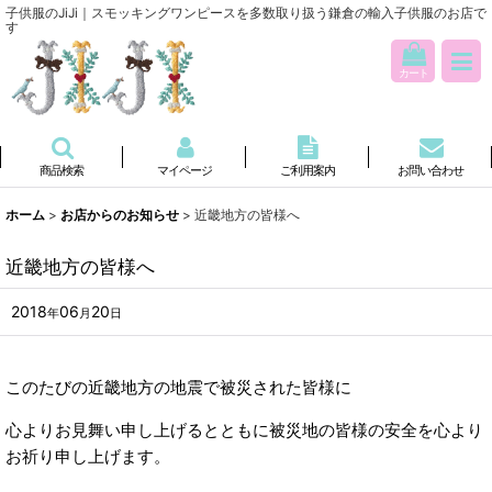
子供服のJiJi｜スモッキングワンピースを多数取り扱う鎌倉の輸入子供服のお店で
す
カート
商品検索
マイページ
ご利用案内
お問い合わせ
ホーム
>
お店からのお知らせ
>
近畿地方の皆様へ
近畿地方の皆様へ
2018
06
20
年
月
日
このたびの近畿地方の地震で被災された皆様に
心よりお見舞い申し上げるとともに被災地の皆様の安全を心より
お祈り申し上げます。