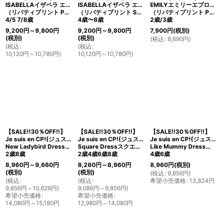
ISABELLAイザベラ エプロンワンピース
ISABELLAイザベラ エプロンワンピース
EMILYエミリーエプロンワンピース・ブルマ付
（リバティプリント Primula Blossom プリムラ・ブロッサム）
（リバティプリント Swirling Petals スワイリング・ペタルス）
（リバティプリント Primula Blossom プリムラ・ブロッサム）
4/5 7/8歳
4歳〜8歳
2歳/3歳
9,200
円
～9,800
円
9,200
円
～9,800
円
7,900
円
(税別)
(税別)
(税別)
(
税込
:
8,690
円
)
(
税込
:
(
税込
:
10,120
円
～10,780
円
)
10,120
円
～10,780
円
)
【SALE!!30％OFF!!】
【SALE!!30％OFF!!】
【SALE!!30％OFF!!】
Je suis en CP!(ジュスィザンセーペー)
Je suis en CP!(ジュスィザンセーペー)
Je suis en CP!(ジュスィザンセーペー)
New Ladybird Dressレディバードドレス(リバティプリントSummer Blooms サマー・ブルームス)
Square Dressスクエアドレス(リバティプリント Land of Dreams ランド・オブ・ドリームズ)
Like Mummy Dressライクマミードレス(リバティプリント Land of Dreamsランド・オブ・ドリームズ)
2歳8歳
2歳4歳6歳8歳
4歳6歳
8,960
円
～9,660
円
8,260
円
～8,960
円
8,960
円
(税別)
(税別)
(税別)
(
税込
:
9,856
円
)
(
税込
:
(
税込
:
希望小売価格
:
13,824
円
9,856
円
～10,626
円
)
9,086
円
～9,856
円
)
希望小売価格
:
希望小売価格
:
14,080
円
～15,180
円
12,980
円
～14,080
円