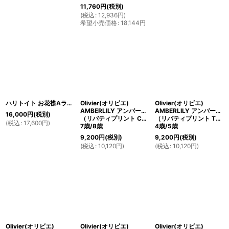
11,760
円
(税別)
(
税込
:
12,936
円
)
希望小売価格
:
18,144
円
ハリトイト お花襟Aラインワンピ リバティ マーガレットアニー Margaret Annie付け襟(ペールグリーン)100-110cm
Olivier(オリビエ)
Olivier(オリビエ)
AMBERLILY アンバーリリー サマードレス
AMBERLILY アンバーリリー サマードレス
16,000
円
(税別)
（リバティプリント Capel Grey カペル・グレー）
（リバティプリント Theo Pale Pink Linen セオペールピンク）
(
税込
:
17,600
円
)
7歳/8歳
4歳/5歳
9,200
円
(税別)
9,200
円
(税別)
(
税込
:
10,120
円
)
(
税込
:
10,120
円
)
Olivier(オリビエ)
Olivier(オリビエ)
Olivier(オリビエ)