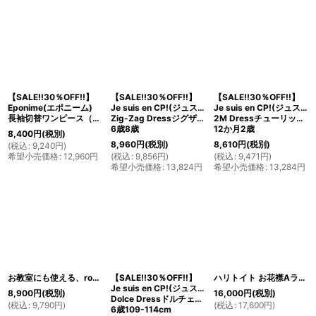
【SALE!!30％OFF!!】
【SALE!!30％OFF!!】
【SALE!!30％OFF!!】
Eponime(エポニーム)
Je suis en CP!(ジュスィザンセーペー)
Je suis en CP!(ジュスィザンセーペー)
長袖切替ワンピース（リバティプリント Hesketh ヘスケス） 4歳6歳
Zig-Zag Dressジグザグドレス(異素材リバティプリントトゥルーリー・スクランプシャス Truly Scrumptious)
2M Dressチューリップシルエットドレス(リバティ×ヘリンボーン)
6歳8歳
12か月2歳
8,400
円
(税別)
8,960
円
(税別)
8,610
円
(税別)
(
税込
:
9,240
円
)
希望小売価格
:
12,960
円
(
税込
:
9,856
円
)
(
税込
:
9,471
円
)
希望小売価格
:
13,824
円
希望小売価格
:
13,284
円
お教室にも使える、rose desbois(ローズ デボワ) PIPERリバティプリントワンピース(グレー×リバティ)2歳90cm
【SALE!!30％OFF!!】
ハリトイト お花襟Aラインワンピ リバティ ワイルドフラワーズ Wild Flowers付け襟120-130cm
Je suis en CP!(ジュスィザンセーペー)
8,900
円
(税別)
16,000
円
(税別)
Dolce Dressドルチェドレス(インディゴ×リバティプリント リディアLydia)
(
税込
:
9,790
円
)
(
税込
:
17,600
円
)
6歳109-114cm