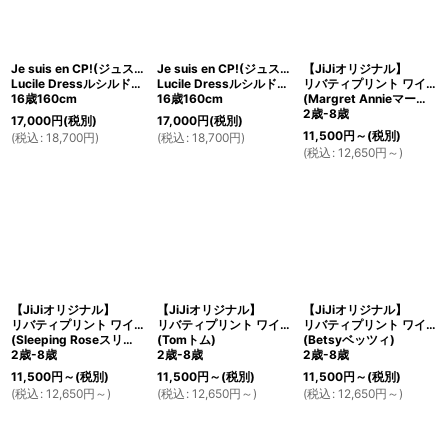
絞り込む
Je suis en CP!(ジュスィザンセーペー)
Je suis en CP!(ジュスィザンセーペー)
【JiJiオリジナル】
Lucile Dressルシルドレス(リバティプリント スモール・ペインターズ・メドーSmall Painter's Medow)
Lucile Dressルシルドレス(リバティプリント スプリング・シルエット Spring Silhouette)
リバティプリント ワイドカラー長袖ワンピース
16歳160cm
16歳160cm
(Margret Annieマーガレット・アニー)
2歳-8歳
17,000
円
(税別)
17,000
円
(税別)
11,500
円
～
(税別)
(
税込
:
18,700
円
)
(
税込
:
18,700
円
)
(
税込
:
12,650
円
～
)
【JiJiオリジナル】
【JiJiオリジナル】
【JiJiオリジナル】
リバティプリント ワイドカラー長袖ワンピース
リバティプリント ワイドカラー長袖ワンピース
リバティプリント ワイドカラー長袖ワンピース
(Sleeping Roseスリーピング・ローズ)
(Tomトム)
(Betsyベッツィ)
2歳-8歳
2歳-8歳
2歳-8歳
11,500
円
～
(税別)
11,500
円
～
(税別)
11,500
円
～
(税別)
(
税込
:
12,650
円
～
)
(
税込
:
12,650
円
～
)
(
税込
:
12,650
円
～
)