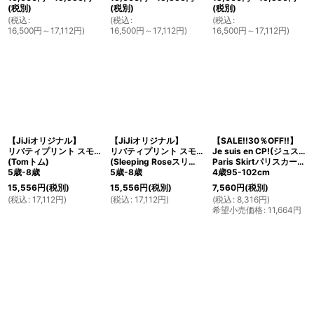
(税別)
(税別)
(税別)
(
税込
:
(
税込
:
(
税込
:
16,500
円
～17,112
円
)
16,500
円
～17,112
円
)
16,500
円
～17,112
円
)
【JiJiオリジナル】
【JiJiオリジナル】
【SALE!!30％OFF!!】
リバティプリント スモッキングワンピース
リバティプリント スモッキングワンピース
Je suis en CP!(ジュスィザンセーペー)
(Tomトム)
(Sleeping Roseスリーピング・ローズ)
Paris Skirtパリスカート(リバティプリント Hesketh ヘスケス)
5歳-8歳
5歳-8歳
4歳95-102cm
15,556
円
(税別)
15,556
円
(税別)
7,560
円
(税別)
(
税込
:
17,112
円
)
(
税込
:
17,112
円
)
(
税込
:
8,316
円
)
希望小売価格
:
11,664
円