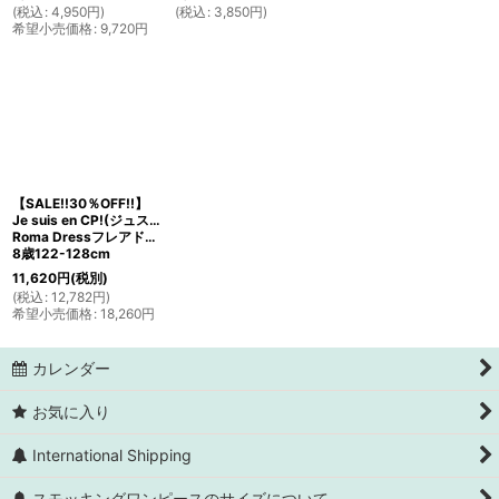
(
税込
:
4,950
円
)
(
税込
:
3,850
円
)
希望小売価格
:
9,720
円
【SALE!!30％OFF!!】
Je suis en CP!(ジュスィザンセーペー)
Roma Dressフレアドレス(リバティプリント スキャッター・バッズ Scatter Buds)
8歳122-128cm
11,620
円
(税別)
(
税込
:
12,782
円
)
希望小売価格
:
18,260
円
カレンダー
お気に入り
International Shipping
スモッキングワンピースのサイズについて