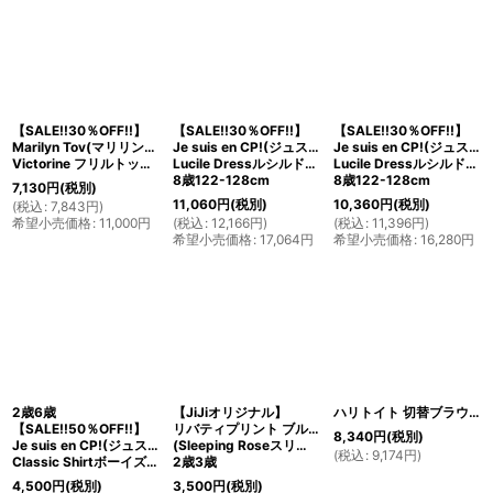
【SALE!!30％OFF!!】
【SALE!!30％OFF!!】
【SALE!!30％OFF!!】
Marilyn Tov(マリリントブ)
Je suis en CP!(ジュスィザンセーペー)
Je suis en CP!(ジュスィザンセーペー)
Victorine フリルトップス（パープルリバティ） 3/4歳 7/8歳
Lucile Dressルシルドレス(リバティプリント スプリング・シルエット Spring Silhouette)
Lucile Dressルシルドレス(リバティプリント ハイドレンジャ Cream Hydrangeas)
8歳122-128cm
8歳122-128cm
7,130
円
(税別)
11,060
円
(税別)
10,360
円
(税別)
(
税込
:
7,843
円
)
希望小売価格
:
11,000
円
(
税込
:
12,166
円
)
(
税込
:
11,396
円
)
希望小売価格
:
17,064
円
希望小売価格
:
16,280
円
2歳6歳
【JiJiオリジナル】
ハリトイト 切替ブラウスリバティプリント マウベリーナ Mauverina100-110cm
【SALE!!50％OFF!!】
リバティプリント ブルマ・アンダーショーツ
8,340
円
(税別)
Je suis en CP!(ジュスィザンセーペー)
(Sleeping Roseスリーピング・ローズ)
(
税込
:
9,174
円
)
Classic Shirtボーイズ半袖歳クラシックシャツ(リバティプリント ボーダシアBoadicea)
2歳3歳
4,500
円
(税別)
3,500
円
(税別)