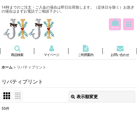
14時までのご注文・ご入金の場合は即日出荷致します。（定休日を除く）お急ぎ
の場合はまずお電話でご相談下さい。
カート
商品検索
マイページ
ご利用案内
お問い合わせ
ホーム
>
リバティプリント
リバティプリント
表示順変更
閉じる
55
件
表示数
:
並び順
: