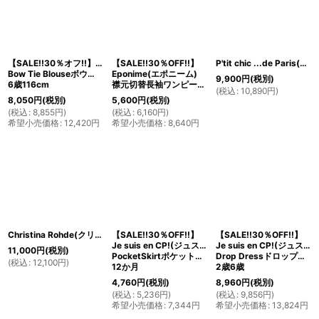
【SALE!!30％オフ!!】Hucklebones(ハックルボーンズ)
【SALE!!30％OFF!!】
P'tit chic ...de Paris(プチシックデパリ) 切替ワンピース（リバティプリント トゥルーリー・スクランプシャス Truly Scrumptious)2歳86cm
Bow Tie Blouseボウタイブラス(リバティプリント エリザズEliza's)
Eponime(エポニーム)
9,900
円
(税別)
6歳116cm
襟元切替長袖ワンピース(リバティプリント)4歳100cm
(
税込
:
10,890
円
)
8,050
円
(税別)
5,600
円
(税別)
(
税込
:
8,855
円
)
(
税込
:
6,160
円
)
希望小売価格
:
12,420
円
希望小売価格
:
8,640
円
Christina Rohde(クリスティーナ・ローデ)Dress A Ballon長袖バルーンワンピース8歳130cm
【SALE!!30％OFF!!】
【SALE!!30％OFF!!】
Je suis en CP!(ジュスィザンセーペー)
Je suis en CP!(ジュスィザンセーペー)
11,000
円
(税別)
PocketSkirtポケットスカート(ハニーコーデュローイ)
Drop Dressドロップドレス(ブラウン×リバティプリント)
(
税込
:
12,100
円
)
12か月
2歳6歳
4,760
円
(税別)
8,960
円
(税別)
(
税込
:
5,236
円
)
(
税込
:
9,856
円
)
希望小売価格
:
7,344
円
希望小売価格
:
13,824
円