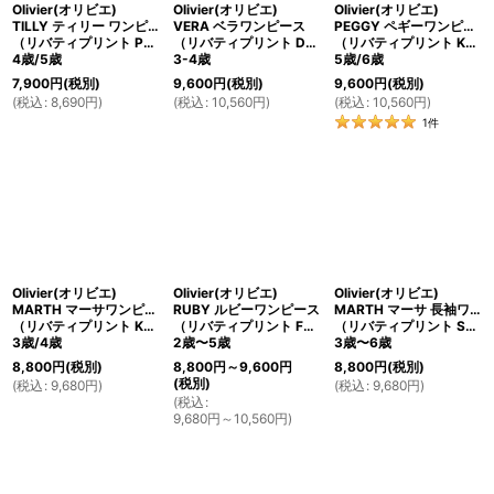
Olivier(オリビエ)
Olivier(オリビエ)
Olivier(オリビエ)
TILLY ティリー ワンピース
VERA ベラワンピース
PEGGY ペギーワンピース
（リバティプリント Phoebe Red フィービーレッド）
（リバティプリント Daisy Daisyデイジーデイジー）
（リバティプリント Katie and Millie Blueケイティ・アンド・ミリー・ブルー）
4歳/5歳
3-4歳
5歳/6歳
7,900
円
(税別)
9,600
円
(税別)
9,600
円
(税別)
(
税込
:
8,690
円
)
(
税込
:
10,560
円
)
(
税込
:
10,560
円
)
1
件
Olivier(オリビエ)
Olivier(オリビエ)
Olivier(オリビエ)
MARTH マーサワンピース
RUBY ルビーワンピース
MARTH マーサ 長袖ワンピース
（リバティプリント Katie and Millie ケイティ・アンド・ミリー）
（リバティプリント Feliciteフェリシテ）
（リバティプリント Swirling Petals スワイリング・ペタルス）
3歳/4歳
2歳〜5歳
3歳〜6歳
8,800
円
(税別)
8,800
円
～9,600
円
8,800
円
(税別)
(税別)
(
税込
:
9,680
円
)
(
税込
:
9,680
円
)
(
税込
:
9,680
円
～10,560
円
)