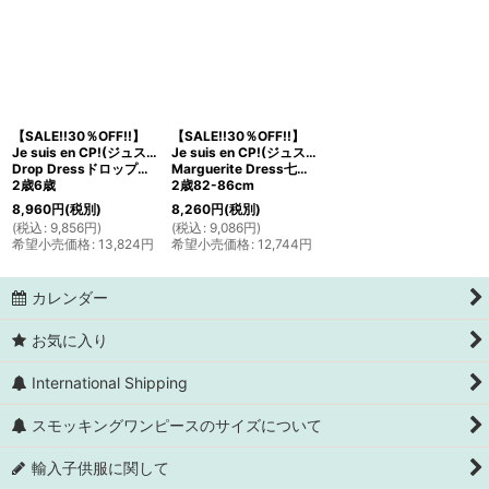
【SALE!!30％OFF!!】
【SALE!!30％OFF!!】
Je suis en CP!(ジュスィザンセーペー)
Je suis en CP!(ジュスィザンセーペー)
Drop Dressドロップドレス(ブラウン×リバティプリント)
Marguerite Dress七分袖ワンピース(ベージュ水玉)
2歳6歳
2歳82-86cm
8,960
円
(税別)
8,260
円
(税別)
(
税込
:
9,856
円
)
(
税込
:
9,086
円
)
希望小売価格
:
13,824
円
希望小売価格
:
12,744
円
カレンダー
お気に入り
International Shipping
スモッキングワンピースのサイズについて
輸入子供服に関して