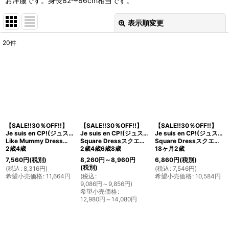
お洋服です。身長82〜86cm相当です。
表示順変更
閉じる
20
件
表示数
:
並び順
:
絞り込む
【SALE!!30％OFF!!】
【SALE!!30％OFF!!】
【SALE!!30％OFF!!】
Je suis en CP!(ジュスィザンセーペー)
Je suis en CP!(ジュスィザンセーペー)
Je suis en CP!(ジュスィザンセーペー)
Like Mummy Dressライクマミードレス(グラデーション)
Square Dressスクエアドレス(リバティプリント Land of Dreams ランド・オブ・ドリームズ)
Square Dressスクエアドレス(birds)
2歳4歳
2歳4歳6歳8歳
18ヶ月2歳
7,560
円
(税別)
8,260
円
～8,960
円
6,860
円
(税別)
(税別)
(
税込
:
8,316
円
)
(
税込
:
7,546
円
)
希望小売価格
:
11,664
円
(
税込
:
希望小売価格
:
10,584
円
9,086
円
～9,856
円
)
希望小売価格
:
12,980
円
～14,080
円