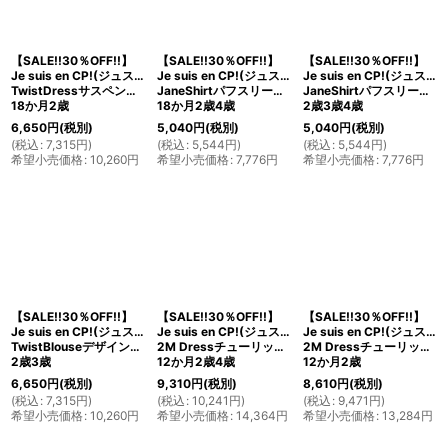
【SALE!!30％OFF!!】
【SALE!!30％OFF!!】
【SALE!!30％OFF!!】
Je suis en CP!(ジュスィザンセーペー)
Je suis en CP!(ジュスィザンセーペー)
Je suis en CP!(ジュスィザンセーペー)
TwistDressサスペンダー付きスカート(ピンクコーデュローイ)
JaneShirtパフスリーブ長袖シャツ(グレー)
JaneShirtパフスリーブ長袖シャツ(アプリコット)
18か月2歳
18か月2歳4歳
2歳3歳4歳
6,650
円
(税別)
5,040
円
(税別)
5,040
円
(税別)
(
税込
:
7,315
円
)
(
税込
:
5,544
円
)
(
税込
:
5,544
円
)
希望小売価格
:
10,260
円
希望小売価格
:
7,776
円
希望小売価格
:
7,776
円
【SALE!!30％OFF!!】
【SALE!!30％OFF!!】
【SALE!!30％OFF!!】
Je suis en CP!(ジュスィザンセーペー)
Je suis en CP!(ジュスィザンセーペー)
Je suis en CP!(ジュスィザンセーペー)
TwistBlouseデザイン長袖ブラウス(プリント)
2M Dressチューリップシルエットドレス(ミントグリーン)
2M Dressチューリップシルエットドレス(リバティ×ヘリンボーン)
2歳3歳
12か月2歳4歳
12か月2歳
6,650
円
(税別)
9,310
円
(税別)
8,610
円
(税別)
(
税込
:
7,315
円
)
(
税込
:
10,241
円
)
(
税込
:
9,471
円
)
希望小売価格
:
10,260
円
希望小売価格
:
14,364
円
希望小売価格
:
13,284
円