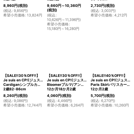
8,960
円
(税別)
9,660
円
～10,360
円
2,730
円
(税別)
(税別)
(
税込
:
9,856
円
)
(
税込
:
3,003
円
)
希望小売価格
:
13,824
円
(
税込
:
希望小売価格
:
4,212
円
10,626
円
～11,396
円
)
希望小売価格
:
15,180
円
～16,280
円
【SALE!!30％OFF!!】
【SALE!!30％OFF!!】
【SALE!!40％OFF!!】
Je suis en CP!(ジュスィザンセーペー)
Je suis en CP!(ジュスィザンセーペー)
Je suis en CP!(ジュスィザンセーペー)
Cardiganシンプルカーディガン（グレープ）
Bloomerブルマ/アンダースカート
Paris Skirtパリスカート(ローズフラワーズ)
2歳82-86cm
12か月18か月2歳
12か月2歳
8,260
円
(税別)
4,060
円
(税別)
5,700
円
(税別)
(
税込
:
9,086
円
)
(
税込
:
4,466
円
)
(
税込
:
6,270
円
)
希望小売価格
:
12,744
円
希望小売価格
:
6,264
円
希望小売価格
:
10,260
円