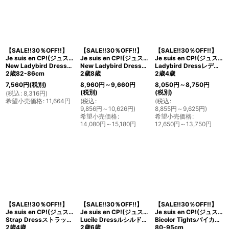
【SALE!!30％OFF!!】
【SALE!!30％OFF!!】
【SALE!!30％OFF!!】
Je suis en CP!(ジュスィザンセーペー)
Je suis en CP!(ジュスィザンセーペー)
Je suis en CP!(ジュスィザンセーペー)
New Ladybird Dressレディバードドレス(キャット)
New Ladybird Dressレディバードドレス(リバティプリントSummer Blooms サマー・ブルームス)
Ladybird Dressレディバードドレス(オリジナルプリント)
2歳82-86cm
2歳8歳
2歳4歳
7,560
円
(税別)
8,960
円
～9,660
円
8,050
円
～8,750
円
(税別)
(税別)
(
税込
:
8,316
円
)
希望小売価格
:
11,664
円
(
税込
:
(
税込
:
9,856
円
～10,626
円
)
8,855
円
～9,625
円
)
希望小売価格
:
希望小売価格
:
14,080
円
～15,180
円
12,650
円
～13,750
円
【SALE!!30％OFF!!】
【SALE!!30％OFF!!】
【SALE!!30％OFF!!】
Je suis en CP!(ジュスィザンセーペー)
Je suis en CP!(ジュスィザンセーペー)
Je suis en CP!(ジュスィザンセーペー)
Strap Dressストラップドレス(レモンツリー)
Lucile Dressルシルドレス(オリジナルプリント)
Bicolor Tightsバイカラータイツ（グリーン）
2歳4歳
2歳6歳
80-95cm