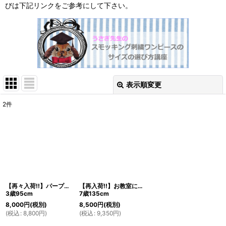
びは下記リンクをご参考にして下さい。
表示順変更
閉じる
2
件
サブカテゴリ
:
表示数
:
並び順
:
【再々入荷!!】パープルの蝶々が遊ぶスモッキングワンピース
【再入荷!!】お教室にも使える、サッカー素材のブルーストライプスモッキングワンピース
3歳95cm
7歳135cm
8,000
円
(税別)
8,500
円
(税別)
絞り込む
(
税込
:
8,800
円
)
(
税込
:
9,350
円
)