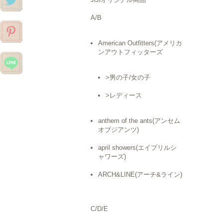
A/B
American Outfitters(アメリカ
ンアウトフィッターズ
>男の子/女の子
>レディース
anthem of the ants(アンセム
オブジアンツ)
april showers(エイプリルシ
ャワーズ)
ARCH&LINE(アーチ&ライン)
C/D/E