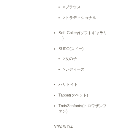
>ブラウス
>トラディショナル
Soft Gallery(ソフトギャラリ
ー)
SUDO(スドー)
>女の子
>レディース
ハリトイト
Tappet(タペット)
TroisZenfants(トロワザンフ
ァン)
V/W/X/Y/Z