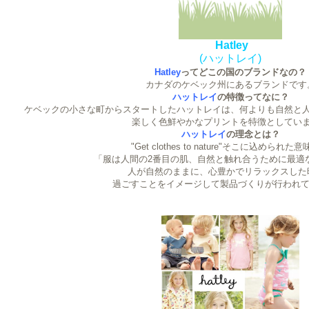
Hatley
(ハットレイ)
Hatley
ってどこの国のブランドなの？
カナダのケベック州にあるブランドです
ハットレイ
の特徴ってなに？
ケベックの小さな町からスタートしたハットレイは、何よりも自然と
楽しく色鮮やかなプリントを特徴としてい
ハットレイ
の理念とは？
"Get clothes to nature"そこに込められた
「服は人間の2番目の肌、自然と触れ合うために最適
人が自然のままに、心豊かでリラックスした
過ごすことをイメージして製品づくりが行われ