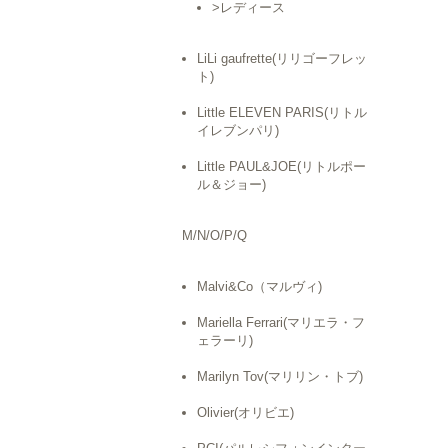
>レディース
LiLi gaufrette(リリゴーフレッ
ト)
Little ELEVEN PARIS(リトル
イレブンパリ)
Little PAUL&JOE(リトルポー
ル＆ジョー)
M/N/O/P/Q
Malvi&Co（マルヴィ)
Mariella Ferrari(マリエラ・フ
ェラーリ)
Marilyn Tov(マリリン・トブ)
Olivier(オリビエ)