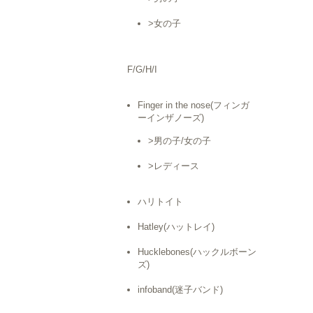
>女の子
F/G/H/I
Finger in the nose(フィンガ
ーインザノーズ)
>男の子/女の子
>レディース
ハリトイト
Hatley(ハットレイ)
Hucklebones(ハックルボーン
ズ)
infoband(迷子バンド)