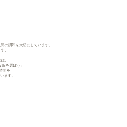
。
人間の調和を大切にしています。
ます。
意味は、
な服を選ぼう」
時間を
ています。