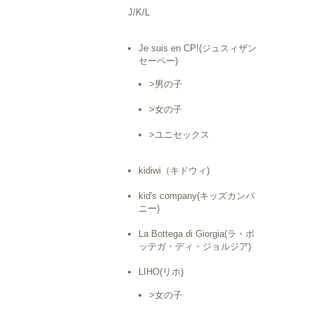
J/K/L
Je suis en CP!(ジュスィザン
セーペー)
>男の子
>女の子
>ユニセックス
kidiwi（キドウィ)
kid's company(キッズカンパ
ニー)
La Bottega di Giorgia(ラ・ボ
ッテガ・ディ・ジョルジア)
LIHO(リホ)
>女の子