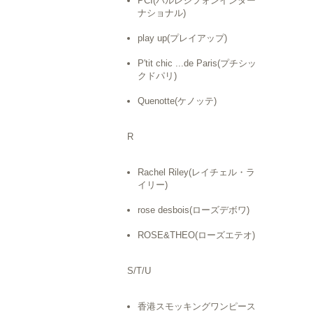
PCI(パルレシフォンインター
ナショナル)
play up(プレイアップ)
P'tit chic ...de Paris(プチシッ
クドパリ)
Quenotte(ケノッテ)
R
Rachel Riley(レイチェル・ラ
イリー)
rose desbois(ローズデボワ)
ROSE&THEO(ローズエテオ)
S/T/U
香港スモッキングワンピース