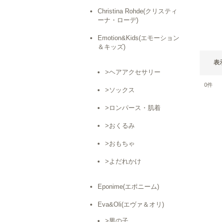
Christina Rohde(クリスティ
ーナ・ローデ)
Emotion&Kids(エモーション
＆キッズ)
表
>ヘアアクセサリー
0
件
>ソックス
>ロンパース・肌着
>おくるみ
>おもちゃ
>よだれかけ
Eponime(エポニーム)
Eva&Oli(エヴァ＆オリ)
>男の子