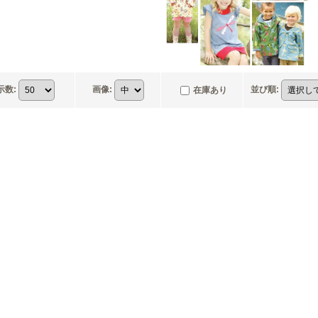
示数
:
画像
:
並び順
:
在庫あり