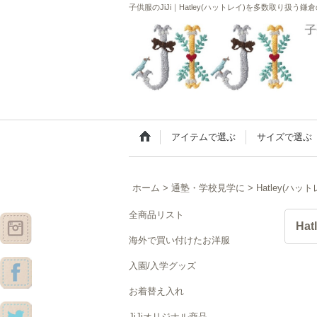
子供服のJiJi｜Hatley(ハットレイ)を多数取り扱う
アイテムで選ぶ
サイズで選ぶ
ホーム
>
通塾・学校見学に
>
Hatley(ハット
全商品リスト
Ha
海外で買い付けたお洋服
入園/入学グッズ
お着替え入れ
JiJiオリジナル商品