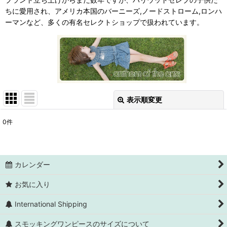
ちに愛用され、アメリカ本国のバーニーズ,ノードストローム,ロンハ
ーマンなど、多くの有名セレクトショップで扱われています。
表示順変更
閉じる
0
件
表示数
:
並び順
:
カレンダー
絞り込む
お気に入り
International Shipping
スモッキングワンピースのサイズについて