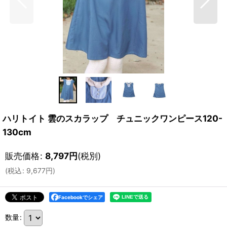
ハリトイト 雲のスカラップ チュニックワンピース120-
130cm
販売価格
:
8,797
円
(税別)
(
税込
:
9,677
円
)
Facebookでシェア
数量
: