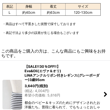
表記
身幅
着丈
サイズ
L
約40cm
約63cm
120-130cm
・商品はすべて平置きした状態で採寸しております
・表記寸法より多少の誤差が生じる場合もございます
この商品をご購入の方は、こんな商品にもご興味をお持
ちです。
【SALE!!30％OFF!!】
Eva&Oli(エヴァ＆オリ)
LiNAアンクルリボン付きレギンス(グレーボーダ
ー)3歳95cm
3,640
円
(税別)
(
税込
:
4,004
円
)
希望小売価格
:
5,616
円
都会のベビー＆キッズのためにデザインされたお
洋服たち。普段に着られて、でもちょっとおしゃ