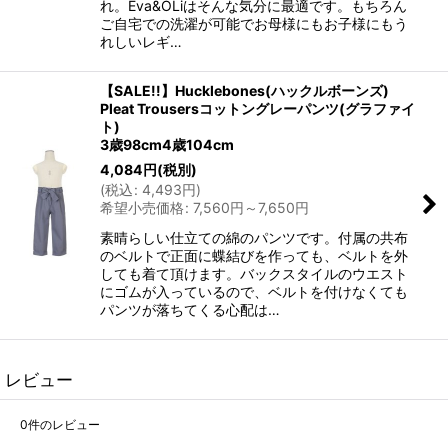
れ。Eva&OLiはそんな気分に最適です。もちろん
ご自宅での洗濯が可能でお母様にもお子様にもう
れしいレギ…
【SALE!!】Hucklebones(ハックルボーンズ)
Pleat Trousersコットングレーパンツ(グラファイ
ト)
3歳98cm4歳104cm
4,084
円
(税別)
(
税込
:
4,493
円
)
希望小売価格
:
7,560
円
～7,650
円
素晴らしい仕立ての綿のパンツです。付属の共布
のベルトで正面に蝶結びを作っても、ベルトを外
しても着て頂けます。バックスタイルのウエスト
にゴムが入っているので、ベルトを付けなくても
パンツが落ちてくる心配は…
レビュー
0
件のレビュー