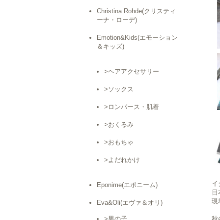
Christina Rohde(クリスティ
ーナ・ローデ)
Emotion&Kids(エモーション
＆キッズ)
>ヘアアクセサリー
>ソックス
>ロンパース・肌着
>おくるみ
>おもちゃ
>よだれかけ
イ
Eponime(エポニーム)
日
現
Eva&Oli(エヴァ＆オリ)
>男の子
秋