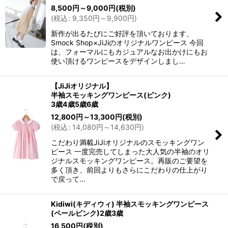
8,500
円
～9,000
円
(税別)
(
税込
:
9,350
円
～9,900
円
)
新作が出るたびにご好評を頂いております、
Smock Shop×JiJiのオリジナルワンピース 今回
は、フォーマルにもカジュアルなお出かけにもお
使い頂けるワンピースをデザインしまし…
【JiJiオリジナル】
半袖スモッキングワンピース(ピンク)
3歳4歳5歳6歳
12,800
円
～13,300
円
(税別)
(
税込
:
14,080
円
～14,630
円
)
こだわり満載JiJiオリジナルのスモッキングワン
ピース 一度完売してしまった大人気の半袖のオリ
ジナルスモッキングワンピース。再販のご要望を
多く頂き、前回よりもさらにこだわりの仕上がり
で戻って…
Kidiwi(キディウィ) 半袖スモッキングワンピース
(ペールピンク)2歳3歳
16,500
円
(税別)