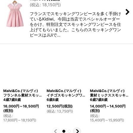
(
税込
:
18,150
円
)
フランスでスモッキングワンピースを多く手掛け
ているKidiwi。今回は当店でスペシャルオーダー
をかけ、特別注文でスモッキングワンピースを仕
上げてもらいました。こちらのスモッキングワン
ピースはJiJiで…
Malvi&Co.(マルヴィ)
Malvi&Co.(マルヴィ)
Malvi&Co.(マルヴィ)
フランネル素材スモッキングワンピース（グレー）
イチゴスモッキングワンピース(ネイビーチェック)
素材ミックススモッキングワンピース(グリーンチェック)
4歳7歳8歳
6歳8歳
6歳7歳8歳
16,000
円
～16,500
円
12,500
円
(税別)
14,000
円
～14,500
円
(税別)
(税別)
(
税込
:
13,750
円
)
(
税込
:
(
税込
:
17,600
円
～18,150
円
)
15,400
円
～15,950
円
)