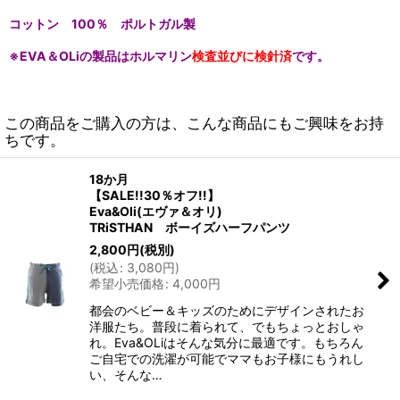
コットン 100％ ポルトガル製
※EVA＆OLiの製品は
ホルマリン
検査
並びに
検針済
です。
この商品をご購入の方は、こんな商品にもご興味をお持
ちです。
18か月
【SALE!!30％オフ!!】
Eva&Oli(エヴァ＆オリ)
TRiSTHAN ボーイズハーフパンツ
2,800
円
(税別)
(
税込
:
3,080
円
)
希望小売価格
:
4,000
円
都会のベビー＆キッズのためにデザインされたお
洋服たち。普段に着られて、でもちょっとおしゃ
れ。Eva&OLiはそんな気分に最適です。もちろん
ご自宅での洗濯が可能でママもお子様にもうれし
い、そんな…