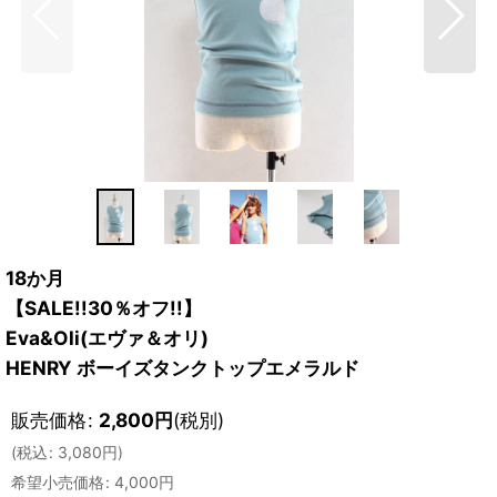
18か月
【SALE!!30％オフ!!】
Eva&Oli(エヴァ＆オリ)
HENRY ボーイズタンクトップエメラルド
販売価格
:
2,800
円
(税別)
(
税込
:
3,080
円
)
希望小売価格
:
4,000
円