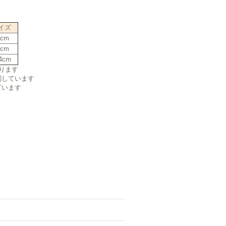
イズ
6cm
8cm
4cm
ります
測しています
ざいます