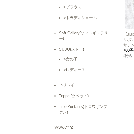
>ブラウス
>トラディショナル
Soft Gallery(ソフトギャラリ
【Ji
ー)
リボ
サテ
SUDO(スドー)
700円
(
税込
:
>女の子
>レディース
ハリトイト
Tappet(タペット)
TroisZenfants(トロワザンフ
ァン)
V/W/X/Y/Z