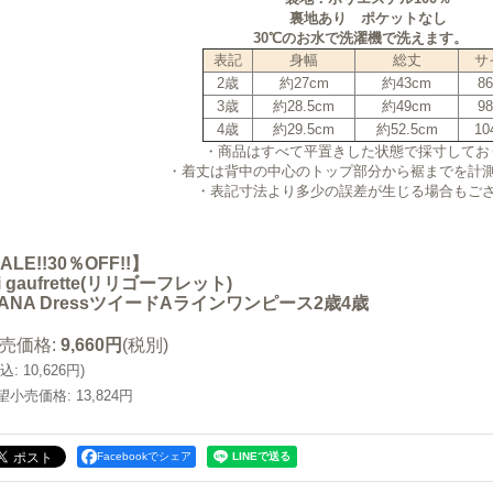
裏地あり ポケットなし
30℃のお水で洗濯機で洗えます。
表記
身幅
総丈
サ
2歳
約27cm
約43cm
8
3歳
約28.5cm
約49cm
9
4歳
約29.5cm
約52.5cm
10
・商品はすべて平置きした状態で採寸してお
・着丈は背中の中心のトップ部分から裾までを計
・表記寸法より多少の誤差が生じる場合もご
ALE!!30％OFF!!】
Li gaufrette(リリゴーフレット)
VANA DressツイードAラインワンピース2歳4歳
売価格
:
9,660円
(税別)
込
:
10,626円
)
望小売価格
:
13,824円
Facebookでシェア