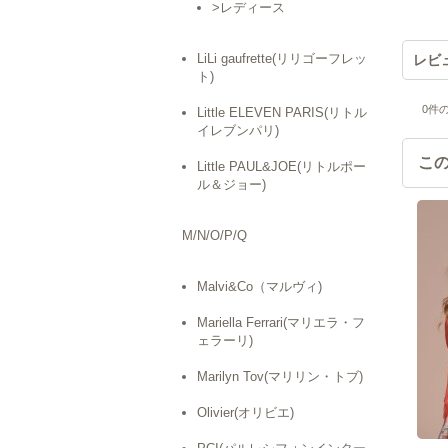
>レディース
LiLi gaufrette(リリゴーフレッ
レビ
ト)
0
件
Little ELEVEN PARIS(リトル
イレブンパリ)
こ
Little PAUL&JOE(リトルポー
ル＆ジョー)
M/N/O/P/Q
Malvi&Co（マルヴィ)
Mariella Ferrari(マリエラ・フ
ェラーリ)
Marilyn Tov(マリリン・トブ)
Olivier(オリビエ)