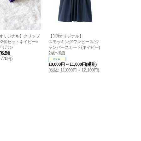
Jiオリジナル】クリップ
【JiJiオリジナル】
ン2個セットネイビー×
スモッキングワンピース/ジ
ンリボン
ャンパースカート(ネイビー)
(税別)
2歳〜6歳
770円
)
10,000円
～
11,000円
(税別)
(
税込
:
11,000円
～
12,100円
)