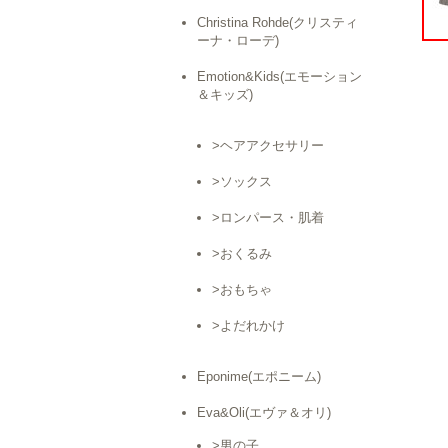
Christina Rohde(クリスティ
ーナ・ローデ)
Emotion&Kids(エモーション
＆キッズ)
>ヘアアクセサリー
>ソックス
>ロンパース・肌着
>おくるみ
>おもちゃ
>よだれかけ
Eponime(エポニーム)
Eva&Oli(エヴァ＆オリ)
>男の子