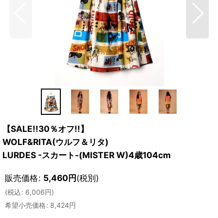
【SALE!!30％オフ!!】
WOLF&RITA(ウルフ＆リタ)
LURDES -スカート-(MISTER W)4歳104cm
販売価格
:
5,460
円
(税別)
(
税込
:
6,006
円
)
希望小売価格
:
8,424
円