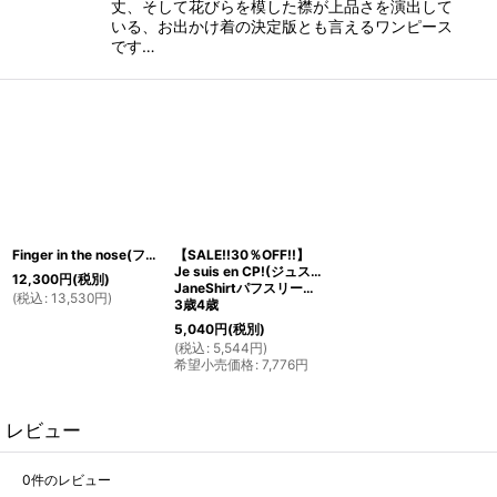
丈、そして花びらを模した襟が上品さを演出して
いる、お出かけ着の決定版とも言えるワンピース
です…
Finger in the nose(フィンガーインザノーズ)MARLOWレディースロングスウェットパーカー(グレーネイビー)166cm
【SALE!!30％OFF!!】
Je suis en CP!(ジュスィザンセーペー)
12,300
円
(税別)
JaneShirtパフスリーブ長袖シャツ(ホワイト)
(
税込
:
13,530
円
)
3歳4歳
5,040
円
(税別)
(
税込
:
5,544
円
)
希望小売価格
:
7,776
円
レビュー
0
件のレビュー