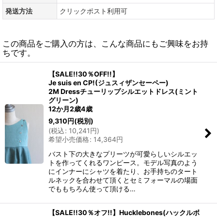
発送方法
クリックポスト利用可
この商品をご購入の方は、こんな商品にもご興味をお持
ちです。
【SALE!!30％OFF!!】
Je suis en CP!(ジュスィザンセーペー)
2M Dressチューリップシルエットドレス(ミント
グリーン)
12か月2歳4歳
9,310
円
(税別)
(
税込
:
10,241
円
)
希望小売価格
:
14,364
円
バスト下の大きなプリーツが可愛らしいシルエッ
トを作ってくれるワンピース。モデル写真のよう
にインナーにシャツを着たり、お手持ちのタート
ルネックを合わせて頂くとセミフォーマルの場面
でももちろん使って頂ける…
【SALE!!30％オフ!!】Hucklebones(ハックルボ