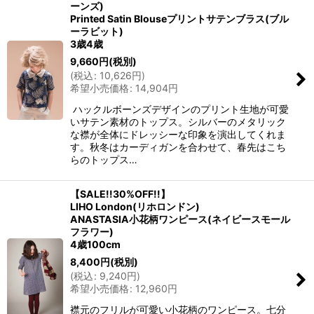
ーンズ)
Printed Satin Blouseプリントサテンブラス(ブル
ーラビット)
3歳4歳
9,660
円
(税別)
(
税込
:
10,626
円
)
希望小売価格
:
14,904
円
ハックルボーンズデザインのプリント生地が可愛
いサテン素材のトップス。シルバーのメタリック
な襟が全体にドレッシーな印象を演出してくれま
す。秋冬はカーディガンを合わせて、春先はこち
らのトップス…
【SALE!!30%OFF!!】
LIHO London(リホロンドン)
ANASTASIA小花柄ワンピース(ネイビースモール
フラワー)
4歳100cm
8,400
円
(税別)
(
税込
:
9,240
円
)
希望小売価格
:
12,960
円
襟元のフリルが可愛い小花柄のワンピース。七分