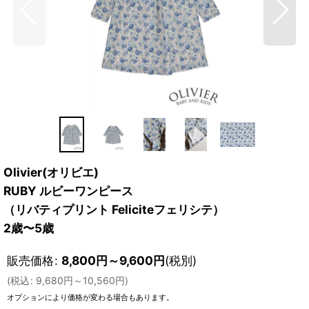
Olivier(オリビエ)
RUBY ルビーワンピース
（リバティプリント Feliciteフェリシテ）
2歳〜5歳
販売価格
:
8,800
円
～9,600
円
(税別)
(
税込
:
9,680
円
～10,560
円
)
オプションにより価格が変わる場合もあります。