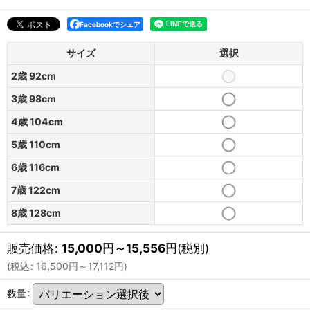
Facebookでシェア
サイズ
選択
2歳 92cm
3歳 98cm
4歳 104cm
5歳 110cm
6歳 116cm
7歳 122cm
8歳 128cm
販売価格
:
15,000
円
～15,556
円
(税別)
(
税込
:
16,500
円
～17,112
円
)
数量
: