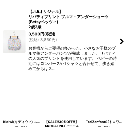
【JiJiオリジナル】
リバティプリント ブルマ・アンダーショーツ
(Betsyベッツィ)
2歳3歳
3,500
円
(税別)
(
税込
:
3,850
円
)
お客様からご要望の多かった、小さなお子様のブ
ルマ兼アンダーパンツが完成しました。リバティ
の人気のプリントを使用しています。 ベビーの時
期にはロンパースやTシャツと合わせて、歩き始
めてからはス…
Kidiwi(キディウィ) スモッキングワンピースジャンパースカート(ブラックウォッチ)3歳4歳7歳
【SALE!!30%OFF!!】
TroiZenfantS(トロワザンファン) MARIE blue dress ベロア素材ワンピース（ネイビー）8歳128cm
ARCH&LINE(アーチ＆ライン)