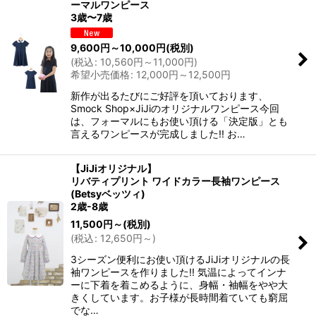
ーマルワンピース
3歳〜7歳
9,600
円
～10,000
円
(税別)
(
税込
:
10,560
円
～11,000
円
)
希望小売価格
:
12,000
円
～12,500
円
新作が出るたびにご好評を頂いております、
Smock Shop×JiJiのオリジナルワンピース今回
は、フォーマルにもお使い頂ける「決定版」とも
言えるワンピースが完成しました!! お…
【JiJiオリジナル】
リバティプリント ワイドカラー長袖ワンピース
(Betsyベッツィ)
2歳-8歳
11,500
円
～
(税別)
(
税込
:
12,650
円
～
)
3シーズン便利にお使い頂けるJiJiオリジナルの長
袖ワンピースを作りました!! 気温によってインナ
ーに下着を着こめるように、身幅・袖幅をやや大
きくしています。お子様が長時間着ていても窮屈
でな…