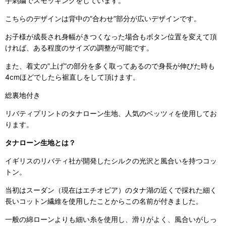
手刺繍でスモッキングをしています。
こちらのデザインは背中の”合わせ”部分が広いデザインです。
お子様が成長され身幅がきつくなった場合もボタン位置を変えて頂
ければ、ある程度のサイズの調整が可能です。
また、着丈の”上げ”の部分を多く取ってあるので身長が伸びた時も
4cmほどでしたら裾直しをして頂けます。
総裏地付き
リバティプリントのタナローン生地、人気のベッツィを使用してお
ります。
タナローン生地とは？
イギリスのリバティ社が開発したシルクの光沢と風合いを持つコッ
トン。
当初はスーダン（現在はエチオピア）のタナ湖の近くで採れた細く
長いコットン繊維を使用したことからこの名前が付きました。
一般の綿ローンよりも細い糸を使用し、滑りがよく、風合いがしっ