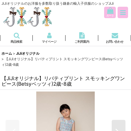
JiJiオリジナルのお洋服を多数取り扱う鎌倉の輸入子供服のショップJiJi
カート
商品検索
マイページ
ご利用案内
お問い合わせ
ホーム
>
JiJiオリジナル
>
【JiJiオリジナル】リバティプリント スモッキングワンピース(Betsyベッツ
ィ)2歳-8歳
【JiJiオリジナル】リバティプリント スモッキングワン
ピース(Betsyベッツィ)2歳-8歳