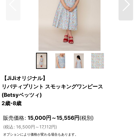
【JiJiオリジナル】
リバティプリント スモッキングワンピース
(Betsyベッツィ)
2歳-8歳
販売価格
:
15,000
円
～15,556
円
(税別)
(
税込
:
16,500
円
～17,112
円
)
オプションにより価格が変わる場合もあります。