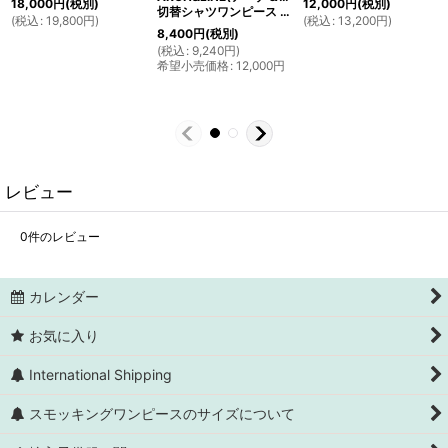
18,000
円
(税別)
12,000
円
(税別)
切替シャツワンピース 115cm
(
税込
:
19,800
円
)
(
税込
:
13,200
円
)
8,400
円
(税別)
(
税込
:
9,240
円
)
希望小売価格
:
12,000
円
レビュー
0
件のレビュー
カレンダー
お気に入り
International Shipping
スモッキングワンピースのサイズについて