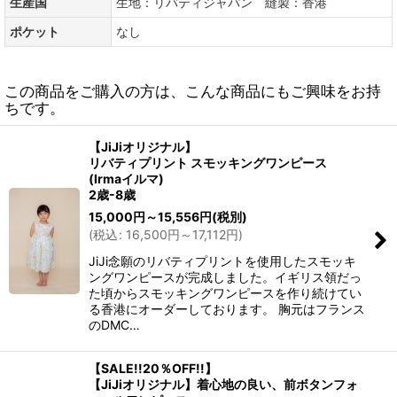
生産国
生地：リバティジャパン 縫製：香港
ポケット
なし
この商品をご購入の方は、こんな商品にもご興味をお持
ちです。
【JiJiオリジナル】
リバティプリント スモッキングワンピース
(Irmaイルマ)
2歳-8歳
15,000
円
～15,556
円
(税別)
(
税込
:
16,500
円
～17,112
円
)
JiJi念願のリバティプリントを使用したスモッキ
ングワンピースが完成しました。イギリス領だっ
た頃からスモッキングワンピースを作り続けてい
る香港にオーダーしております。 胸元はフランス
のDMC…
【SALE!!20％OFF!!】
【JiJiオリジナル】着心地の良い、前ボタンフォ