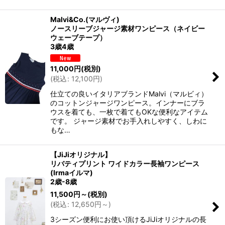
Malvi&Co.(マルヴィ)
ノースリーブジャージ素材ワンピース（ネイビー
ウェーブテープ）
3歳4歳
11,000
円
(税別)
(
税込
:
12,100
円
)
仕立ての良いイタリアブランドMalvi（マルビィ）
のコットンジャージワンピース。インナーにブラ
ウスを着ても、一枚で着てもOKな便利なアイテム
です。 ジャージ素材でお手入れしやすく、しわに
もな…
【JiJiオリジナル】
リバティプリント ワイドカラー長袖ワンピース
(Irmaイルマ)
2歳-8歳
11,500
円
～
(税別)
(
税込
:
12,650
円
～
)
3シーズン便利にお使い頂けるJiJiオリジナルの長