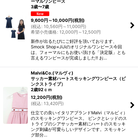
ーマルワンピース
3歳〜7歳
9,600
円
～10,000
円
(税別)
(
税込
:
10,560
円
～11,000
円
)
希望小売価格
:
12,000
円
～12,500
円
新作が出るたびにご好評を頂いております、
Smock Shop×JiJiのオリジナルワンピース今回
は、フォーマルにもお使い頂ける「決定版」とも
言えるワンピースが完成しました!! お…
Malvi&Co.(マルヴィ)
サッカー素材ハートスモッキングワンピース（ピ
ンクストライプ）
2歳92ｃｍ
12,200
円
(税別)
(
税込
:
13,420
円
)
仕立ての良いイタリアブランドMalvi（マルビィ）
のスモッキングワンピース。 ピンクとレッドのス
トライプのシアサッカー素材にハートのスモッキ
ング刺繍が可愛らしいデザインです。スモッキン
グ部分…