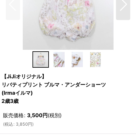
【JiJiオリジナル】
リバティプリント ブルマ・アンダーショーツ
(Irmaイルマ)
2歳3歳
販売価格
:
3,500
円
(税別)
(
税込
:
3,850
円
)