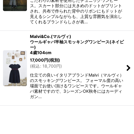
こだわりの素材を使用したチュニックワンピー
ス。スカート部分には大きめのドットがプリント
され、共布で作られた背中のリボンにもドットが
見えるシンプルながらも、上質な雰囲気を演出し
てくれるブランドらしさが表…
Malvi&Co.(マルヴィ)
ウールギャバ半袖スモッキングワンピース(ネイビ
ー)
4歳104cm
17,000
円
(税別)
(
税込
:
18,700
円
)
仕立ての良いイタリアブランドMalvi（マルヴィ）
のスモッキングワンピース。 フォーマル度の高い
場面でお使い頂けるワンピースです。ウールギャ
バ素材ですので、3シーズンOK秋冬にはカーディ
ガン…