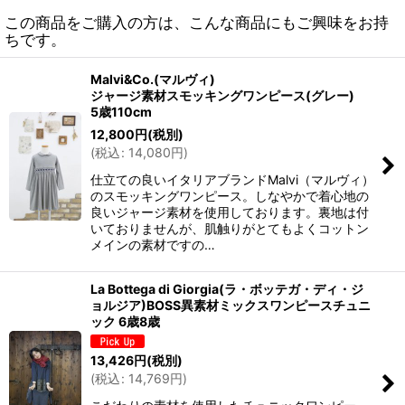
この商品をご購入の方は、こんな商品にもご興味をお持
ちです。
Malvi&Co.(マルヴィ)
ジャージ素材スモッキングワンピース(グレー)
5歳110cm
12,800
円
(税別)
(
税込
:
14,080
円
)
仕立ての良いイタリアブランドMalvi（マルヴィ）
のスモッキングワンピース。しなやかで着心地の
良いジャージ素材を使用しております。裏地は付
いておりませんが、肌触りがとてもよくコットン
メインの素材ですの…
La Bottega di Giorgia(ラ・ボッテガ・ディ・ジ
ョルジア)BOSS異素材ミックスワンピースチュニ
ック 6歳8歳
13,426
円
(税別)
(
税込
:
14,769
円
)