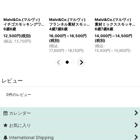
Malvi&Co.(マルヴィ)
Malvi&Co.(マルヴィ)
Malvi&Co.(マルヴィ)
イチゴスモッキングワンピース(ネイビーチェック)
フランネル素材スモッキングワンピース（グレー）
素材ミックススモッキングワンピース(グリーンチェック)
6歳8歳
4歳7歳8歳
6歳7歳8歳
12,500
円
(税別)
16,000
円
～16,500
円
14,000
円
～14,500
円
(税別)
(税別)
(
税込
:
13,750
円
)
(
税込
:
(
税込
:
17,600
円
～18,150
円
)
15,400
円
～15,950
円
)
レビュー
0
件のレビュー
カレンダー
お気に入り
International Shipping