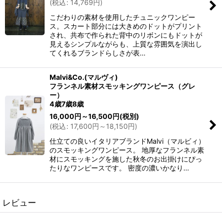
(
税込
:
14,769
円
)
こだわりの素材を使用したチュニックワンピー
ス。スカート部分には大きめのドットがプリント
され、共布で作られた背中のリボンにもドットが
見えるシンプルながらも、上質な雰囲気を演出し
てくれるブランドらしさが表…
Malvi&Co.(マルヴィ)
フランネル素材スモッキングワンピース（グレ
ー）
4歳7歳8歳
16,000
円
～16,500
円
(税別)
(
税込
:
17,600
円
～18,150
円
)
仕立ての良いイタリアブランドMalvi（マルビィ）
のスモッキングワンピース。 地厚なフランネル素
材にスモッキングを施した秋冬のお出掛けにぴっ
たりなワンピースです。 密度の濃いかなり…
レビュー