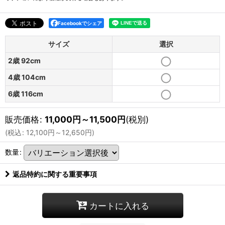
Facebookでシェア
サイズ
選択
2歳 92cm
4歳 104cm
6歳 116cm
販売価格
:
11,000
円
～11,500
円
(税別)
(
税込
:
12,100
円
～12,650
円
)
数量
:
返品特約に関する重要事項
カートに入れる