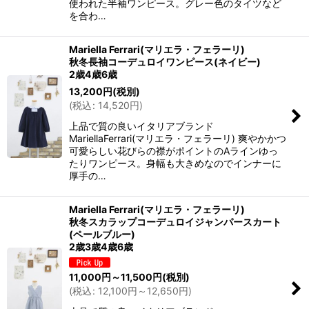
使われた半袖ワンピース。グレー色のタイツなど
を合わ…
Mariella Ferrari(マリエラ・フェラーリ)
秋冬長袖コーデュロイワンピース(ネイビー)
2歳4歳6歳
13,200
円
(税別)
(
税込
:
14,520
円
)
上品で質の良いイタリアブランド
MariellaFerrari(マリエラ・フェラーリ) 爽やかかつ
可愛らしい花びらの襟がポイントのAラインゆっ
たりワンピース。身幅も大きめなのでインナーに
厚手の…
Mariella Ferrari(マリエラ・フェラーリ)
秋冬スカラップコーデュロイジャンパースカート
(ペールブルー)
2歳3歳4歳6歳
11,000
円
～11,500
円
(税別)
(
税込
:
12,100
円
～12,650
円
)