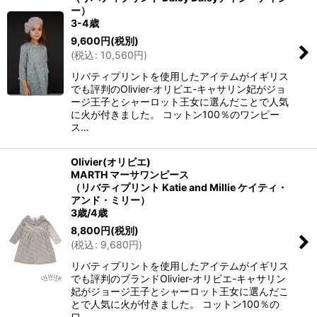
ー）
3-4歳
9,600
円
(税別)
(
税込
:
10,560
円
)
リバティプリントを使用したアイテムがイギリス
でも評判のOlivier-オリビエ-キャサリン妃がジョ
ージ王子とシャーロット王女に選んだことで人気
に火が付きました。 コットン100％のワンピー
ス…
Olivier(オリビエ)
MARTH マーサワンピース
（リバティプリント Katie and Millie ケイティ・
アンド・ミリー）
3歳/4歳
8,800
円
(税別)
(
税込
:
9,680
円
)
リバティプリントを使用したアイテムがイギリス
でも評判のブランドOlivier-オリビエ-キャサリン
妃がジョージ王子とシャーロット王女に選んだこ
とで人気に火が付きました。 コットン100％の
ワ…