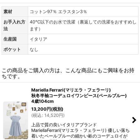
素材
コットン97％ エラスタン3％
お手入れ方
40℃以下のお水で洗濯（裏返しての洗濯をおすすめし
法
ます）
生産国
イタリア
ポケット
なし
この商品をご購入の方は、こんな商品にもご興味をお持
ちです。
Mariella Ferrari(マリエラ・フェラーリ)
秋冬半袖コーデュロイワンピース(ペールブルー)
4歳104cm
13,200
円
(税別)
(
税込
:
14,520
円
)
上品で質の良いイタリアブランド
MariellaFerrari(マリエラ・フェラーリ) 優しい落ち
着いたペールブルーの細かい畝のコーデュロイが