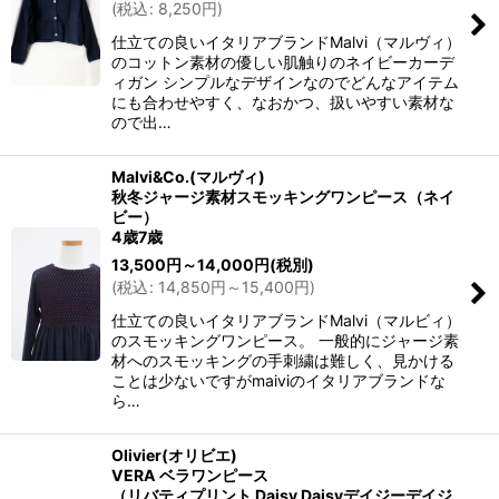
(
税込
:
8,250
円
)
仕立ての良いイタリアブランドMalvi（マルヴィ）
のコットン素材の優しい肌触りのネイビーカーデ
ィガン シンプルなデザインなのでどんなアイテム
にも合わせやすく、なおかつ、扱いやすい素材な
ので出…
Malvi&Co.(マルヴィ)
秋冬ジャージ素材スモッキングワンピース（ネイ
ビー）
4歳7歳
13,500
円
～14,000
円
(税別)
(
税込
:
14,850
円
～15,400
円
)
仕立ての良いイタリアブランドMalvi（マルビィ）
のスモッキングワンピース。 一般的にジャージ素
材へのスモッキングの手刺繍は難しく、見かける
ことは少ないですがmaiviのイタリアブランドな
ら…
Olivier(オリビエ)
VERA ベラワンピース
（リバティプリント Daisy Daisyデイジーデイジ