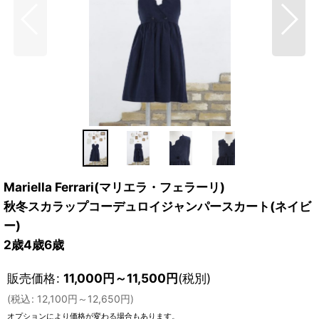
Mariella Ferrari(マリエラ・フェラーリ)
秋冬スカラップコーデュロイジャンパースカート(ネイビ
ー)
2歳4歳6歳
販売価格
:
11,000
円
～11,500
円
(税別)
(
税込
:
12,100
円
～12,650
円
)
オプションにより価格が変わる場合もあります。