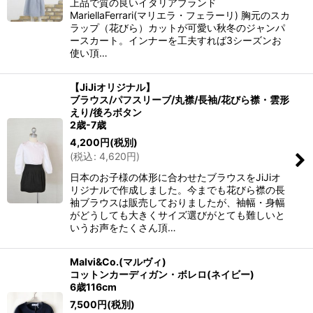
上品で質の良いイタリアブランド
MariellaFerrari(マリエラ・フェラーリ) 胸元のスカ
ラップ（花びら）カットが可愛い秋冬のジャンパ
ースカート。インナーを工夫すれば3シーズンお
使い頂…
【JiJiオリジナル】
ブラウス/パフスリーブ/丸襟/長袖/花びら襟・雲形
えり/後ろボタン
2歳-7歳
4,200
円
(税別)
(
税込
:
4,620
円
)
日本のお子様の体形に合わせたブラウスをJiJiオ
リジナルで作成しました。今までも花びら襟の長
袖ブラウスは販売しておりましたが、袖幅・身幅
がどうしても大きくサイズ選びがとても難しいと
いうお声をたくさん頂…
Malvi&Co.(マルヴィ)
コットンカーディガン・ボレロ(ネイビー)
6歳116cm
7,500
円
(税別)