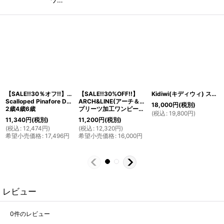
【SALE!!30％オフ!!】Hucklebones(ハックルボーンズ)
【SALE!!30%OFF!!】
Kidiwi(キディウィ) スモッキングワンピースジャンパースカート(ブラックウォッチ)3歳4歳7歳
Scalloped Pinafore Dress ウール素材花びらジャンパースカート
ARCH&LINE(アーチ＆ライン)
18,000
円
(税別)
2歳4歳6歳
プリーツ加工ワンピース（ネイビー） 125cm
(
税込
:
19,800
円
)
11,340
円
(税別)
11,200
円
(税別)
(
税込
:
12,474
円
)
(
税込
:
12,320
円
)
希望小売価格
:
17,496
円
希望小売価格
:
16,000
円
レビュー
0
件のレビュー