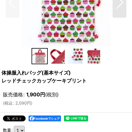
体操服入れバッグ(基本サイズ)
レッドチェックカップケーキプリント
販売価格
:
1,900
円
(税別)
(
税込
:
2,090
円
)
Facebookでシェア
数量
: