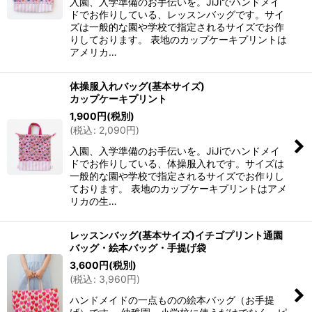
入園、入学準備のお手伝いを。JiJiでハンドメイ
ドでお作りしている、レッスンバッグです。サイ
ズは一般的な園や学校で指定されるサイズでお作
りしております。 表地のカップケーキプリントは
アメリカ…
体操服入れバッグ(基本サイズ)
カップケーキプリント
1,900
円
(税別)
(
税込
:
2,090
円
)
入園、入学準備のお手伝いを。JiJiでハンドメイ
ドでお作りしている、体操服入れです。サイズは
一般的な園や学校で指定されるサイズでお作りし
ております。 表地のカップケーキプリントはアメ
リカの生…
レッスンバッグ(基本サイズ)イチゴプリント通園
バッグ・絵本バッグ・手提げ袋
3,600
円
(税別)
(
税込
:
3,960
円
)
ハンドメイドの一点ものの絵本バッグ（お手提