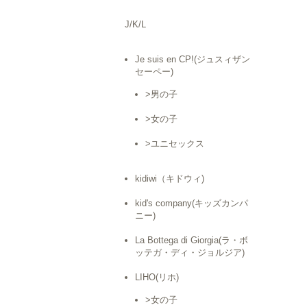
J/K/L
Je suis en CP!(ジュスィザン
セーペー)
>男の子
>女の子
>ユニセックス
kidiwi（キドウィ)
kid's company(キッズカンパ
ニー)
La Bottega di Giorgia(ラ・ボ
ッテガ・ディ・ジョルジア)
LIHO(リホ)
>女の子