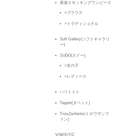
香港スモッキングワンピース
>ブラウス
>トラディショナル
Soft Gallery(ソフトギャラリ
ー)
SUDO(スドー)
>女の子
>レディース
ハリトイト
Tappet(タペット)
TroisZenfants(トロワザンフ
ァン)
V/W/X/Y/Z