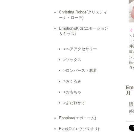
Christina Rohde(クリスティ
ーナ・ローデ)
Emotion&Kids(エモーション
オ
＆キッズ)
＜
コ
伸
>ヘアアクセサリー
重
シ
>ソックス
統
３
>ロンパース・肌着
>おくるみ
Em
>おもちゃ
月
>よだれかけ
販
(
税
Eponime(エポニーム)
Eva&Oli(エヴァ＆オリ)