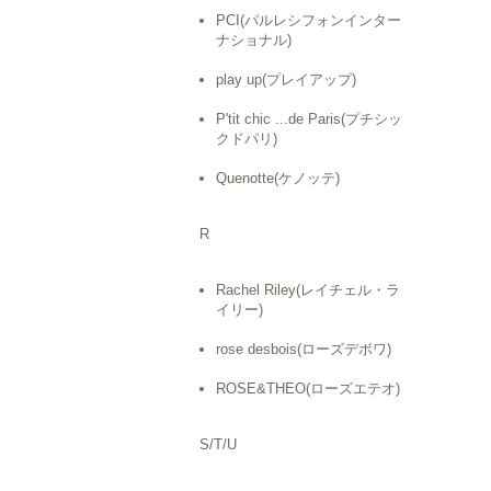
PCI(パルレシフォンインター
ナショナル)
play up(プレイアップ)
P'tit chic ...de Paris(プチシッ
クドパリ)
Quenotte(ケノッテ)
R
Rachel Riley(レイチェル・ラ
イリー)
rose desbois(ローズデボワ)
ROSE&THEO(ローズエテオ)
S/T/U