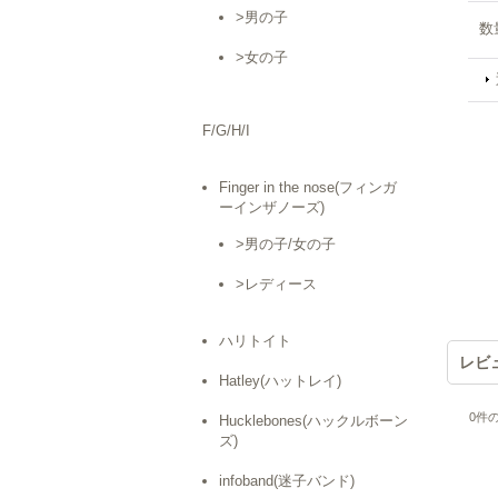
>男の子
数
>女の子
F/G/H/I
Finger in the nose(フィンガ
ーインザノーズ)
>男の子/女の子
>レディース
ハリトイト
レビ
Hatley(ハットレイ)
0
件
Hucklebones(ハックルボーン
ズ)
infoband(迷子バンド)