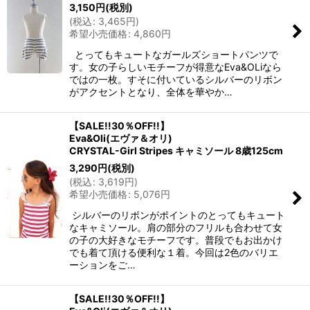
3,150
円
(税別)
(
税込
:
3,465
円
)
希望小売価格
:
4,860
円
とってもキュートなガールズショートパンツで
す。女の子らしいモチーフが得意なEva&OLiなら
ではの一枚。すそに付いているシルバーのリボン
がアクセントとなり、全体を華やか…
【SALE!!30％OFF!!】
Eva&Oli(エヴァ＆オリ)
CRYSTAL-Girl Stripes キャミソール 8歳125cm
3,290
円
(税別)
(
税込
:
3,619
円
)
希望小売価格
:
5,076
円
シルバーのリボンがポイントのとってもキュート
なキャミソール。肩の部分のフリルも合わせて女
の子の大好きなモチーフです。普段でもお出かけ
でも着て頂ける便利な１着。今回は2色のバリエ
ーションをご…
【SALE!!30％OFF!!】