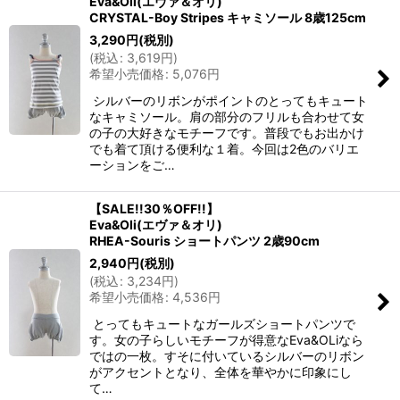
Eva&Oli(エヴァ＆オリ)
CRYSTAL-Boy Stripes キャミソール 8歳125cm
3,290
円
(税別)
(
税込
:
3,619
円
)
希望小売価格
:
5,076
円
シルバーのリボンがポイントのとってもキュート
なキャミソール。肩の部分のフリルも合わせて女
の子の大好きなモチーフです。普段でもお出かけ
でも着て頂ける便利な１着。今回は2色のバリエ
ーションをご…
【SALE!!30％OFF!!】
Eva&Oli(エヴァ＆オリ)
RHEA-Souris ショートパンツ 2歳90cm
2,940
円
(税別)
(
税込
:
3,234
円
)
希望小売価格
:
4,536
円
とってもキュートなガールズショートパンツで
す。女の子らしいモチーフが得意なEva&OLiなら
ではの一枚。すそに付いているシルバーのリボン
がアクセントとなり、全体を華やかに印象にし
て…