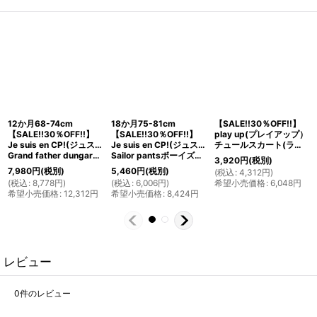
12か月68-74cm
18か月75-81cm
【SALE!!30％OFF!!】
【SALE!!30％OFF!!】
【SALE!!30％OFF!!】
play up(プレイアップ）
Je suis en CP!(ジュスィザンセーペー)
Je suis en CP!(ジュスィザンセーペー)
チュールスカート(ラメドット)3歳4歳
Grand father dungareeボーイズオーバーオール(ブルーグレー)
Sailor pantsボーイズロングセーラーパンツ(チャコールコーデュロイ)
3,920
円
(税別)
7,980
円
(税別)
5,460
円
(税別)
(
税込
:
4,312
円
)
(
税込
:
8,778
円
)
(
税込
:
6,006
円
)
希望小売価格
:
6,048
円
希望小売価格
:
12,312
円
希望小売価格
:
8,424
円
レビュー
0
件のレビュー