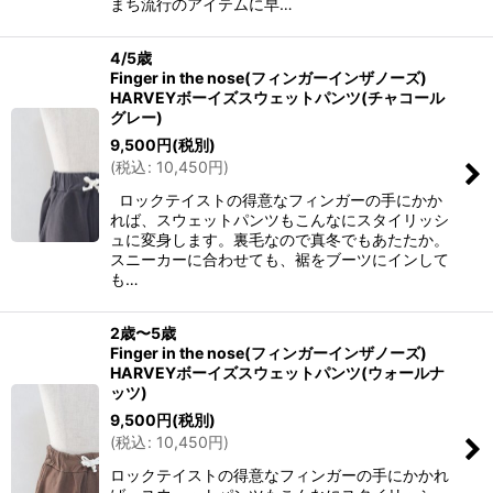
まち流行のアイテムに早…
4/5歳
Finger in the nose(フィンガーインザノーズ)
HARVEYボーイズスウェットパンツ(チャコール
グレー)
9,500
円
(税別)
(
税込
:
10,450
円
)
ロックテイストの得意なフィンガーの手にかか
れば、スウェットパンツもこんなにスタイリッシ
ュに変身します。裏毛なので真冬でもあたたか。
スニーカーに合わせても、裾をブーツにインして
も…
2歳〜5歳
Finger in the nose(フィンガーインザノーズ)
HARVEYボーイズスウェットパンツ(ウォールナ
ッツ)
9,500
円
(税別)
(
税込
:
10,450
円
)
ロックテイストの得意なフィンガーの手にかかれ