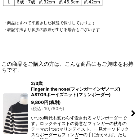
L
6歳・7歳
約32cm
約46.5cm
約42cm
・商品はすべて平置きした状態で採寸しております
・表記寸法より多少の誤差が生じる場合もございます
この商品をご購入の方は、こんな商品にもご興味をお持
ちです。
2/3歳
Finger in the nose(フィンガーインザノーズ)
ASTORボーイズニット(マリンボーダー)
9,800
円
(税別)
(
税込
:
10,780
円
)
いつの時代も変わらず愛されるマリンボーダーで
す。ロックテイストの得意なフィンガーの秋冬の
テーマの1つのマリンテイスト。一見オーソドック
スなボーダーもフィンガーの手にかかれば、たち