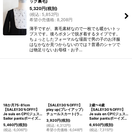
ック裏毛)
5,320
円
(税別)
(
税込
:
5,852
円
)
希望小売価格
:
8,208
円
薄手ですが、裏毛素材なので一枚でも暖かいトッ
プスです。後ろボタンで脱ぎ着するタイプです。
ちょっとしたフォーマルな場面で男の子のお洋服
はなかなか見つからないのでは？普通のシャツで
は物足りないお母様・お子…
18か月75-81cm
【SALE!!30％OFF!!】
2歳〜4歳
【SALE!!30％OFF!!】
play up(プレイアップ）
【SALE!!30％OFF!!】
Je suis en CP!(ジュスィザンセーペー)
チュールスカート(ラメドット)3歳4歳
Je suis en CP!(ジュスィザンセーペー)
Sailor pantsボーイズロングセーラーパンツ(チャコールコーデュロイ)
Sailor pantsボーイズロングセーラーパンツ(ヘリンボーン)
3,920
円
(税別)
5,460
円
(税別)
6,650
円
(税別)
(
税込
:
4,312
円
)
(
税込
:
6,006
円
)
希望小売価格
:
6,048
円
(
税込
:
7,315
円
)