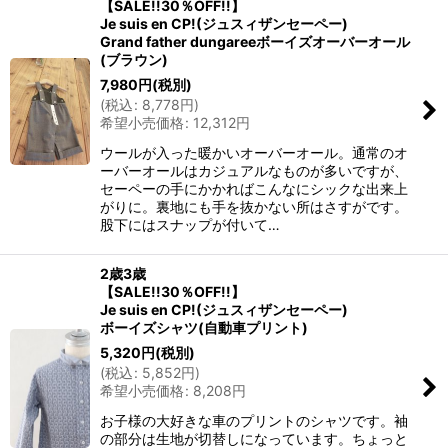
【SALE!!30％OFF!!】
Je suis en CP!(ジュスィザンセーペー)
Grand father dungareeボーイズオーバーオール
(ブラウン)
7,980
円
(税別)
(
税込
:
8,778
円
)
希望小売価格
:
12,312
円
ウールが入った暖かいオーバーオール。通常のオ
ーバーオールはカジュアルなものが多いですが、
セーペーの手にかかればこんなにシックな出来上
がりに。裏地にも手を抜かない所はさすがです。
股下にはスナップが付いて…
2歳3歳
【SALE!!30％OFF!!】
Je suis en CP!(ジュスィザンセーペー)
ボーイズシャツ(自動車プリント)
5,320
円
(税別)
(
税込
:
5,852
円
)
希望小売価格
:
8,208
円
お子様の大好きな車のプリントのシャツです。袖
の部分は生地が切替しになっています。ちょっと