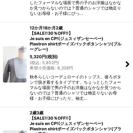
したフォーマルな場面で男の子のお洋服はなかな
か見つからないのでは？普通のシャツでは物足り
ないお母様・お子様にぴっ…
12か月18か月2歳
【SALE!!30％OFF!!】
Je suis en CP!(ジュスィザンセーペー)
Plastron shirtボーイズバックボタンシャツ(ブル
ーグレー)
5,320
円
(税別)
(
税込
:
5,852
円
)
希望小売価格
:
8,208
円
秋冬らしいコーデュローイのトップス。後ろボタ
ンで脱ぎ着するタイプです。ちょっとしたフォー
マルな場面で男の子のお洋服はなかなか見つから
ないのでは？普通のシャツでは物足りないお母
様・お子様にぴったり。袖丈…
2歳3歳
【SALE!!30％OFF!!】
Je suis en CP!(ジュスィザンセーペー)
Plastron shirtボーイズバックボタンシャツ(ブラ