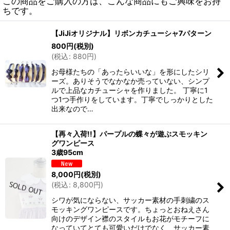
この商品をご購入の方は、こんな商品にもご興味をお持
ちです。
【JiJiオリジナル】リボンカチューシャ7パターン
800
円
(税別)
(
税込
:
880
円
)
お母様たちの「あったらいいな」を形にしたシリ
ーズ。ありそうでなかなか売っていない、シンプ
ルで上品なカチューシャを作りました。 丁寧に1
つ1つ手作りをしています。丁寧でしっかりとした
出来なので…
【再々入荷!!】パープルの蝶々が遊ぶスモッキン
グワンピース
3歳95cm
8,000
円
(税別)
(
税込
:
8,800
円
)
シワが気にならない、サッカー素材の手刺繍のス
モッキングワンピースです。ちょっとおねえさん
向けのデザイン襟のスタイルもお花がモチーフに
なっていてとても可愛いだけでなく、サッカー素