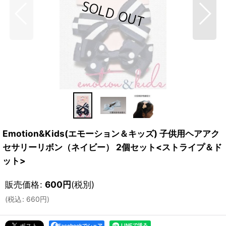
Emotion&Kids(エモーション＆キッズ) 子供用ヘアアク
セサリーリボン（ネイビー） 2個セット<ストライプ＆ド
ット>
販売価格
:
600
円
(税別)
(
税込
:
660
円
)
Facebookでシェア