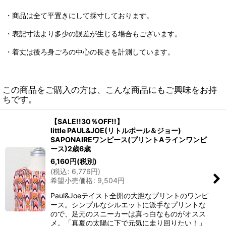
・商品は全て平置きにして採寸しております。
・表記寸法より多少の誤差が生じる場合もございます。
・着丈は後ろ身ごろの中心の長さを計測しています。
この商品をご購入の方は、こんな商品にもご興味をお持
ちです。
【SALE!!30％OFF!!】
little PAUL&JOE(リトルポール＆ジョー)
SAPONAIREワンピース(プリントAラインワンピ
ース)2歳6歳
6,160
円
(税別)
(
税込
:
6,776
円
)
希望小売価格
:
9,504
円
Paul&Joeテイスト全開の大胆なプリントのワンピ
ース。シンプルなシルエットに派手なプリントな
ので、足元のスニーカーは真っ白なものがオスス
メ。「真夏の太陽に下で元気に走り回りたい！」