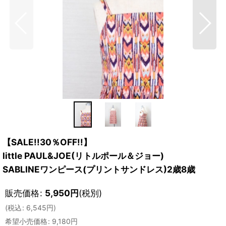
【SALE!!30％OFF!!】
little PAUL&JOE(リトルポール＆ジョー)
SABLINEワンピース(プリントサンドレス)2歳8歳
販売価格
:
5,950
円
(税別)
(
税込
:
6,545
円
)
希望小売価格
:
9,180
円