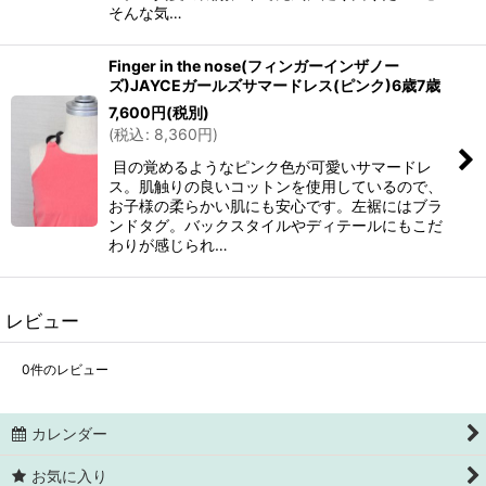
そんな気…
Finger in the nose(フィンガーインザノー
ズ)JAYCEガールズサマードレス(ピンク)6歳7歳
7,600
円
(税別)
(
税込
:
8,360
円
)
目の覚めるようなピンク色が可愛いサマードレ
ス。肌触りの良いコットンを使用しているので、
お子様の柔らかい肌にも安心です。左裾にはブラ
ンドタグ。バックスタイルやディテールにもこだ
わりが感じられ…
レビュー
0
件のレビュー
カレンダー
お気に入り