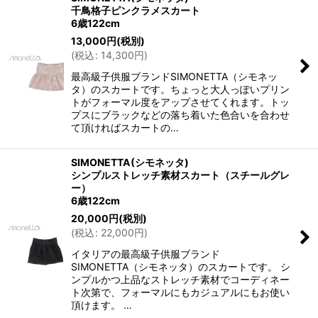
千鳥格子ピンクラメスカート
6歳122cm
13,000
円
(税別)
(
税込
:
14,300
円
)
最高級子供服ブランドSIMONETTA（シモネッ
タ）のスカートです。ちょっと大人っぽいプリン
トがフォーマル度をアップさせてくれます。トッ
プスにブラックなどの落ち着いた色合いを合わせ
て頂ければスカートの…
SIMONETTA(シモネッタ)
シンプルストレッチ素材スカート（スチールグレ
ー）
6歳122cm
20,000
円
(税別)
(
税込
:
22,000
円
)
イタリアの最高級子供服ブランド
SIMONETTA（シモネッタ）のスカートです。 シ
ンプルかつ上品なストレッチ素材でコーディネー
ト次第で、フォーマルにもカジュアルにもお使い
頂けます。 …