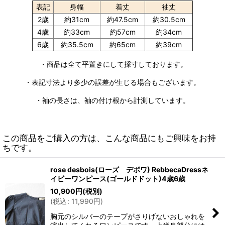
表記
身幅
着丈
袖丈
2歳
約31cm
約47.5cm
約30.5cm
4歳
約33cm
約57cm
約34cm
6歳
約35.5cm
約65cm
約39cm
・商品は全て平置きにして採寸しております。
・表記寸法より多少の誤差が生じる場合もございます。
・袖の長さは、袖の付け根から計測しています。
この商品をご購入の方は、こんな商品にもご興味をお持
ちです。
rose desbois(ローズ デボワ) RebbecaDressネ
イビーワンピース(ゴールドドット)4歳6歳
10,900
円
(税別)
(
税込
:
11,990
円
)
胸元のシルバーのテープがさりげないおしゃれを