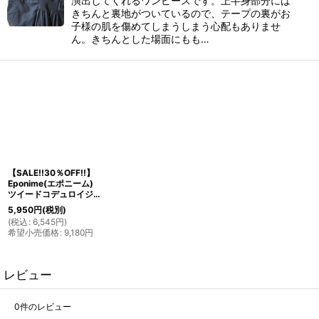
演出してくれるワンピースです。上半身部分には
きちんと裏地がついているので、テープの裏がお
子様の肌を傷めてしまうしまう心配もありませ
ん。きちんとした場面にもも…
【SALE!!30％OFF!!】
Eponime(エポニーム)
ツイードコデュロイジャンパースカート(グレー)2歳90cm
5,950
円
(税別)
(
税込
:
6,545
円
)
希望小売価格
:
9,180
円
レビュー
0
件のレビュー