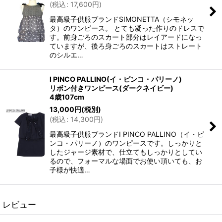
(
税込
:
17,600
円
)
最高級子供服ブランドSIMONETTA（シモネッ
タ）のワンピース。 とても凝った作りのドレスで
す。前身ごろのスカート部分はレイアードになっ
ていますが、後ろ身ごろのスカートはストレート
のシルエ…
I PINCO PALLINO(イ・ピンコ・パリーノ)
リボン付きワンピース(ダークネイビー)
4歳107cm
13,000
円
(税別)
(
税込
:
14,300
円
)
最高級子供服ブランドI PINCO PALLINO（イ・ピ
ンコ・パリーノ）のワンピースです。しっかりと
したジャージ素材で、仕立てもしっかりとしてい
るので、フォーマルな場面でお使い頂いても、お
子様が快適…
レビュー