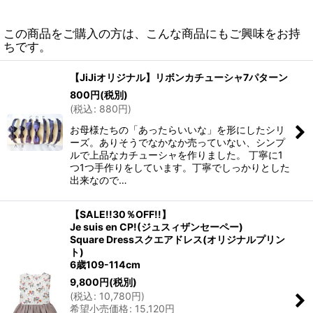
この商品をご購入の方は、こんな商品にもご興味をお持
ちです。
【JiJiオリジナル】リボンカチューシャ7パターン
800
円
(税別)
(
税込
:
880
円
)
お母様たちの「あったらいいな」を形にしたシリ
ーズ。ありそうでなかなか売っていない、シンプ
ルで上品なカチューシャを作りました。 丁寧に1
つ1つ手作りをしています。丁寧でしっかりとした
出来なので…
【SALE!!30％OFF!!】
Je suis en CP!(ジュスィザンセーペー)
Square Dressスクエアドレス(オリジナルプリン
ト)
6歳109-114cm
9,800
円
(税別)
(
税込
:
10,780
円
)
希望小売価格
:
15,120
円