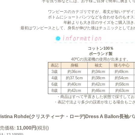
手を洗う際などには、お子様ご自身で簡単に腕まく
ワンピースのカテゴリですが、着丈が短いデザイ
ボトムにショートパンツなどを合わせるのもオス
年齢よりも大き目のサイズをご購入頂き
最初はワンピースとして、身長が伸びた後はチュニックとしてお
コットン100％
ポーランド製
40ºCの洗濯機の使用が出来ます。
表記
身幅
袖丈
後ろ中心
3歳
約36cm
約34cm
約49cm
4歳
約37.5cm
約38cm
約54cm
6歳
約40cm
約42cm
約58cm
8歳
約42cm
約46cm
約63cm
・
商品はすべて平置きした状態で採寸してお
・表記寸法より多少の誤差が生じる場合もご
ristina Rohde(クリスティーナ・ローデ)Dress A Ballon
売価格
:
11,000円
(税別)
込
:
12,100円
)