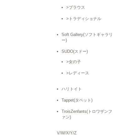
>ブラウス
>トラディショナル
Soft Gallery(ソフトギャラリ
ー)
SUDO(スドー)
>女の子
>レディース
ハリトイト
Tappet(タペット)
TroisZenfants(トロワザンフ
ァン)
V/W/X/Y/Z