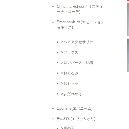
Christina Rohde(クリスティ
ーナ・ローデ)
Emotion&Kids(エモーション
＆キッズ)
>ヘアアクセサリー
>ソックス
>ロンパース・肌着
>おくるみ
>おもちゃ
>よだれかけ
Eponime(エポニーム)
Eva&Oli(エヴァ＆オリ)
>男の子