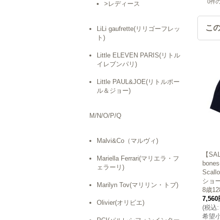
0
件
>レディース
こ
LiLi gaufrette(リリゴーフレッ
ト)
Little ELEVEN PARIS(リトル
イレブンパリ)
Little PAUL&JOE(リトルポー
ル＆ジョー)
M/N/O/P/Q
Malvi&Co（マルヴィ)
【SAL
Mariella Ferrari(マリエラ・フ
bon
ェラーリ)
Scal
ショ
Marilyn Tov(マリリン・トブ)
8歳12
7,56
Olivier(オリビエ)
(
税込
:
希望