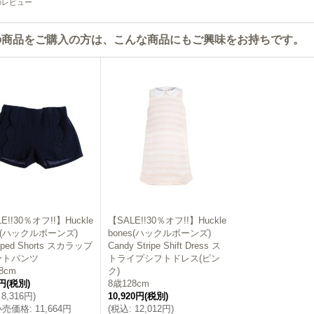
のレビュー
の商品をご購入の方は、こんな商品にもご興味をお持ちです。
E!!30％オフ!!】Huckle
【SALE!!30％オフ!!】Huckle
es(ハックルボーンズ)
bones(ハックルボーンズ)
loped Shorts スカラップ
Candy Stripe Shift Dress ス
ートパンツ
トライプシフトドレス(ピン
8cm
ク)
0円
(税別)
8歳128cm
8,316円
)
10,920円
(税別)
小売価格
:
11,664円
(
税込
:
12,012円
)