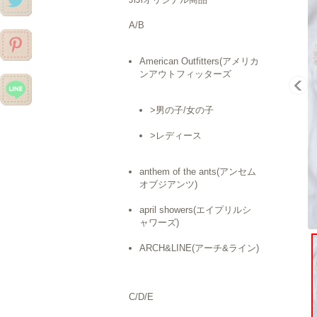
A/B
American Outfitters(アメリカ
ンアウトフィッターズ
>男の子/女の子
>レディース
anthem of the ants(アンセム
オブジアンツ)
april showers(エイプリルシ
ャワーズ)
ARCH&LINE(アーチ&ライン)
C/D/E