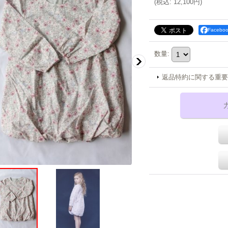
(
税込
:
12,100円
)
Faceb
数量
:
返品特約に関する重要