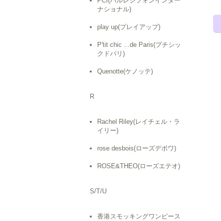
PCI(パルレシフォンインター
ナショナル)
play up(プレイアップ)
P'tit chic ...de Paris(プチシッ
クドパリ)
Quenotte(ケノッテ)
R
Rachel Riley(レイチェル・ラ
イリー)
rose desbois(ローズデボワ)
ROSE&THEO(ローズエテオ)
S/T/U
香港スモッキングワンピース