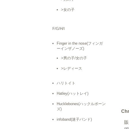
>女の子
F/G/H/I
Finger in the nose(フィンガ
ーインザノーズ)
>男の子/女の子
>レディース
ハリトイト
Hatley(ハットレイ)
Hucklebones(ハックルボーン
ズ)
Ch
infoband(迷子バンド)
販
(
税