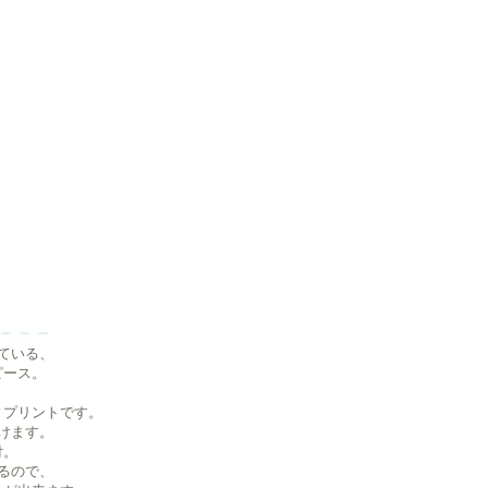
ている、
ピース。
ィプリントです。
けます。
付。
るので、