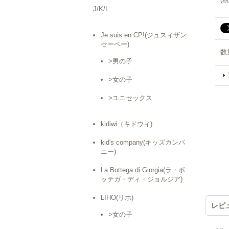
J/K/L
Je suis en CP!(ジュスィザン
セーペー)
数
>男の子
>女の子
>ユニセックス
kidiwi（キドウィ)
kid's company(キッズカンパ
ニー)
La Bottega di Giorgia(ラ・ボ
ッテガ・ディ・ジョルジア)
LIHO(リホ)
レビ
>女の子