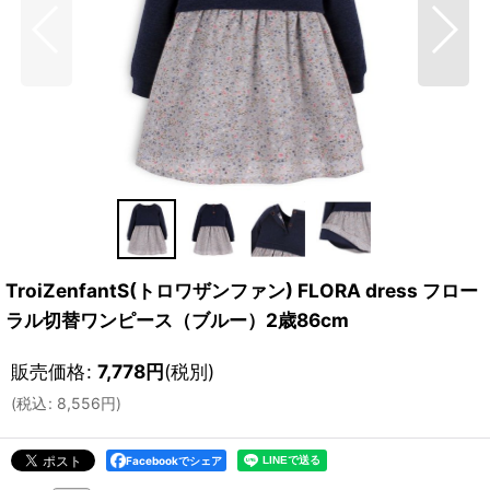
TroiZenfantS(トロワザンファン) FLORA dress フロー
ラル切替ワンピース（ブルー）2歳86cm
販売価格
:
7,778
円
(税別)
(
税込
:
8,556
円
)
Facebookでシェア