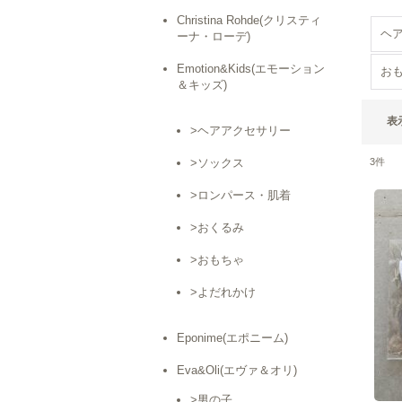
Christina Rohde(クリスティ
ヘ
ーナ・ローデ)
Emotion&Kids(エモーション
お
＆キッズ)
表
>ヘアアクセサリー
>ソックス
3
件
>ロンパース・肌着
>おくるみ
>おもちゃ
>よだれかけ
Eponime(エポニーム)
Eva&Oli(エヴァ＆オリ)
>男の子