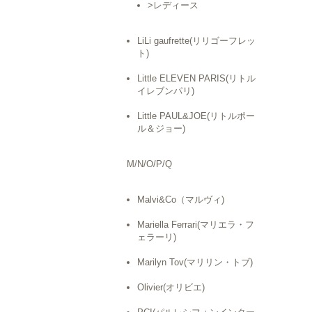
>レディース
LiLi gaufrette(リリゴーフレッ
ト)
Little ELEVEN PARIS(リトル
イレブンパリ)
Little PAUL&JOE(リトルポー
ル＆ジョー)
M/N/O/P/Q
Malvi&Co（マルヴィ)
Mariella Ferrari(マリエラ・フ
ェラーリ)
Marilyn Tov(マリリン・トブ)
Olivier(オリビエ)