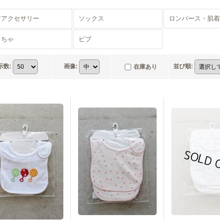
アアクセサリー
ソックス
ロンパース・肌着
もちゃ
ビブ
示数
:
画像
:
並び順
:
在庫あり