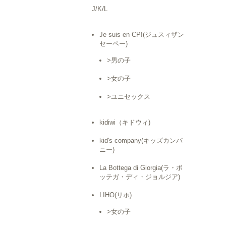
J/K/L
Je suis en CP!(ジュスィザン
セーペー)
>男の子
>女の子
>ユニセックス
kidiwi（キドウィ)
kid's company(キッズカンパ
ニー)
La Bottega di Giorgia(ラ・ボ
ッテガ・ディ・ジョルジア)
LIHO(リホ)
>女の子