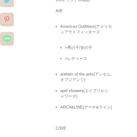
A/B
American Outfitters(アメリカ
ンアウトフィッターズ
>男の子/女の子
>レディース
anthem of the ants(アンセム
オブジアンツ)
april showers(エイプリルシ
ャワーズ)
ARCH&LINE(アーチ&ライン)
C/D/E