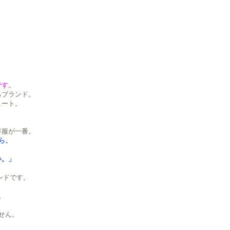
です。
るブランド。
ュート。
。
洋服が一番。
ら、
い。」
ランドです。
。
せん。