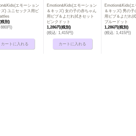
ion&Kids(エモーション
Emotion&Kids(エモーション
Emotion&Kid
ズ) ユニセックス用ビ
＆キッズ) 女の子の赤ちゃん
＆キッズ) 男の
ttles
用ビブ＆よだれ拭きセット
用ビブ＆よだれ
(税別)
ピンクドット
ブルードット
880円
)
1,286円
(税別)
1,286円
(税別)
(
税込
:
1,415円
)
(
税込
:
1,415円
)