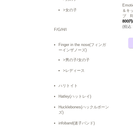
Emot
>女の子
＆キッ
ブ Ra
800円
(
税込
:
F/G/H/I
Finger in the nose(フィンガ
ーインザノーズ)
>男の子/女の子
>レディース
ハリトイト
Hatley(ハットレイ)
Hucklebones(ハックルボーン
ズ)
infoband(迷子バンド)