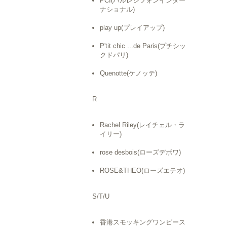
PCI(パルレシフォンインター
ナショナル)
play up(プレイアップ)
P'tit chic ...de Paris(プチシッ
クドパリ)
Quenotte(ケノッテ)
R
Rachel Riley(レイチェル・ラ
イリー)
rose desbois(ローズデボワ)
ROSE&THEO(ローズエテオ)
S/T/U
香港スモッキングワンピース