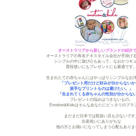
オーストラリアから新しいブランドの紹介
オーストラリアの有名テキスタイル会社が手掛け
シンプルの中に遊び心もあって、なおかつキ
普段使いにもプレゼントにも最適です
生まれたての赤ちゃんにはやっぱりシンプルなお
「プレゼント用だけど好みが分からないか
派手なプリントものは避けたい。」
「生まれてくる赤ちゃんの性別が分からな
プレゼントの悩みはつきないもの。
Emotion&Kidsはそんなあなたにピッタリのブ
まだまだ日本では取扱い店も少ないです
出産祝いにありがちな
他の方とお揃いになってしまう心配もありま