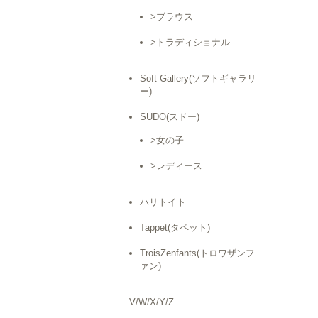
>ブラウス
>トラディショナル
Soft Gallery(ソフトギャラリ
ー)
SUDO(スドー)
>女の子
>レディース
ハリトイト
Tappet(タペット)
TroisZenfants(トロワザンフ
ァン)
V/W/X/Y/Z