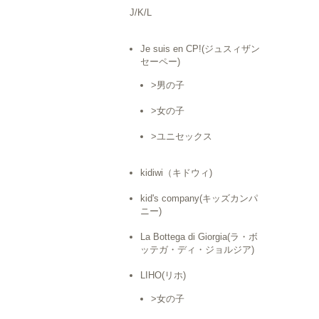
J/K/L
Je suis en CP!(ジュスィザン
セーペー)
>男の子
>女の子
>ユニセックス
kidiwi（キドウィ)
kid's company(キッズカンパ
ニー)
La Bottega di Giorgia(ラ・ボ
ッテガ・ディ・ジョルジア)
LIHO(リホ)
>女の子