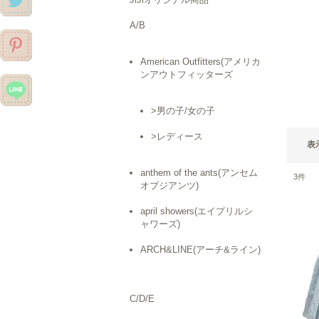
A/B
American Outfitters(アメリカ
ンアウトフィッターズ
>男の子/女の子
>レディース
表
anthem of the ants(アンセム
3
件
オブジアンツ)
april showers(エイプリルシ
ャワーズ)
ARCH&LINE(アーチ&ライン)
C/D/E