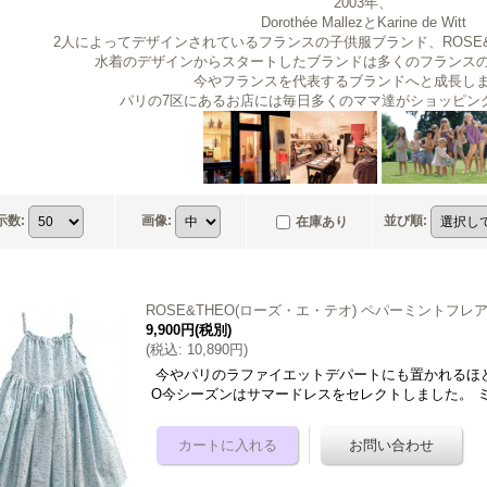
2003年、
Dorothée MallezとKarine de Witt
2人によってデザインされているフランスの子供服ブランド、ROSE
水着のデザインからスタートしたブランドは多くのフランス
今やフランスを代表するブランドへと成長し
パリの7区にあるお店には毎日多くのママ達がショッピン
示数
:
画像
:
並び順
:
在庫あり
ROSE&THEO(ローズ・エ・テオ) ペパーミントフレア
9,900円
(税別)
(
税込
:
10,890円
)
今やパリのラファイエットデパートにも置かれるほど
O今シーズンはサマードレスをセレクトしました。 