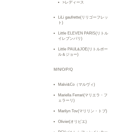
>レディース
LiLi gaufrette(リリゴーフレッ
ト)
Little ELEVEN PARIS(リトル
イレブンパリ)
Little PAUL&JOE(リトルポー
ル＆ジョー)
M/N/O/P/Q
Malvi&Co（マルヴィ)
Mariella Ferrari(マリエラ・フ
ェラーリ)
Marilyn Tov(マリリン・トブ)
Olivier(オリビエ)