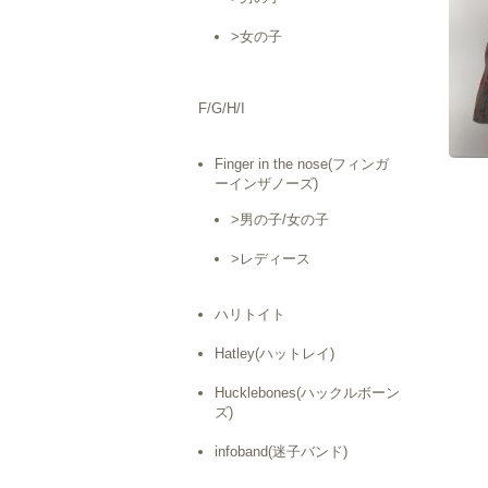
>女の子
F/G/H/I
Finger in the nose(フィンガ
ーインザノーズ)
>男の子/女の子
>レディース
ハリトイト
Hatley(ハットレイ)
Hucklebones(ハックルボーン
ズ)
infoband(迷子バンド)