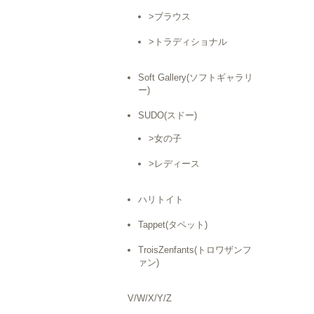
>ブラウス
>トラディショナル
Soft Gallery(ソフトギャラリ
ー)
SUDO(スドー)
>女の子
>レディース
ハリトイト
Tappet(タペット)
TroisZenfants(トロワザンフ
ァン)
V/W/X/Y/Z