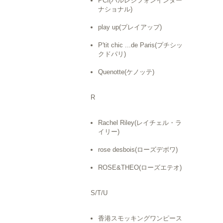
PCI(パルレシフォンインター
ナショナル)
play up(プレイアップ)
P'tit chic ...de Paris(プチシッ
クドパリ)
Quenotte(ケノッテ)
R
Rachel Riley(レイチェル・ラ
イリー)
rose desbois(ローズデボワ)
ROSE&THEO(ローズエテオ)
S/T/U
香港スモッキングワンピース