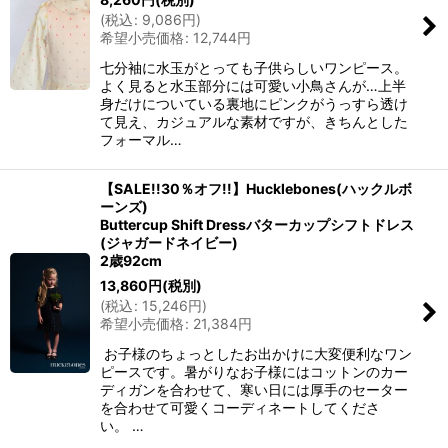
(
税込
:
9,086
円
)
希望小売価格
:
12,744
円
七分袖に水玉がとっても子供らしいワンピース。
よく見ると水玉部分には可愛い小鳥さんが…上半
身だけについている裏地にピンクがうっすら透け
て見え、カジュアルな素材ですが、きちんとした
フォーマル…
【SALE!!30％オフ!!】Hucklebones(ハックルボ
ーンズ)
Buttercup Shift Dressバターカップシフトドレス
(ジャガードネイビー)
2歳92cm
13,860
円
(税別)
(
税込
:
15,246
円
)
希望小売価格
:
21,384
円
お子様のちょっとしたお出かけに大変便利なワン
ピースです。暑がりなお子様にはコットンのカー
ディガンを合わせて、寒い日には厚手のセーター
を合わせて可愛くコーディネートしてくださ
い。 …