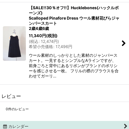
【SALE!!30％オフ!!】Hucklebones(ハックルボ
ーンズ)
Scalloped Pinafore Dress ウール素材花びらジャ
ンパースカート
2歳4歳6歳
11,340
円
(税別)
(
税込
:
12,474
円
)
希望小売価格
:
17,496
円
ウール素材のしっかりとした素材のジャンパース
カート。一見するとシンプルなAラインですが、
前身ごろと背中にあるリボンがブランドのポリシ
ーを感じさせる一枚。 フリルの襟のブラウスを合
わせてガーリ…
レビュー
0
件のレビュー
カレンダー