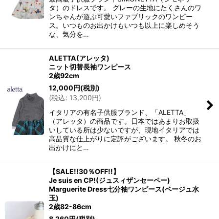
タ）のドレスです。 グレーの生地にたくさんのワ
ンちゃんが遊ぶ可愛いファブリックのワンピー
ス。いつものお出かけもいつも以上に楽しめそう
な、気分を…
ALETTA(アレッタ)
ニット切替長袖ワンピース
2歳92cm
12,000
円
(税別)
(
税込
:
13,200
円
)
イタリアの有名子供服ブランド、「ALETTA」
（アレッタ）の商品です。日本ではあまりお取扱
いしている所は少ないですが、現地イタリアでは
高品質な仕上がりに定評がございます。 秋冬のお
出かけにと…
【SALE!!30％OFF!!】
Je suis en CP!(ジュスィザンセーペー)
Marguerite Dress七分袖ワンピース(ベージュ水
玉)
2歳82-86cm
8,260
円
(税別)