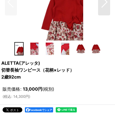
ALETTA(アレッタ)
切替長袖ワンピース（花柄×レッド）
2歳92cm
販売価格
:
13,000
円
(税別)
(
税込
:
14,300
円
)
Facebookでシェア