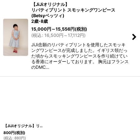
【JiJiオリジナル】
リバティプリント スモッキングワンピース
(Betsyベッツィ)
2歳-8歳
15,000
円
～15,556
円
(税別)
(
税込
:
16,500
円
～17,112
円
)
JiJi念願のリバティプリントを使用したスモッキ
ングワンピースが完成しました。イギリス領だっ
た頃からスモッキングワンピースを作り続けてい
る香港にオーダーしております。 胸元はフランス
のDMC…
【JiJiオリジナル】リボンカチューシャ7パターン
800
円
(税別)
(
税込
:
880
円
)