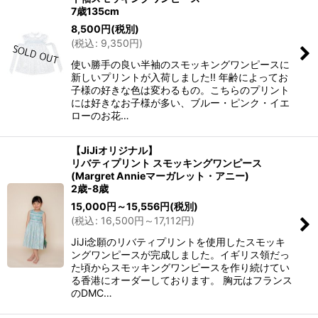
7歳135cm
8,500
円
(税別)
(
税込
:
9,350
円
)
使い勝手の良い半袖のスモッキングワンピースに
新しいプリントが入荷しました!! 年齢によってお
子様の好きな色は変わるもの。こちらのプリント
には好きなお子様が多い、ブルー・ピンク・イエ
ローのお花…
【JiJiオリジナル】
リバティプリント スモッキングワンピース
(Margret Annieマーガレット・アニー)
2歳-8歳
15,000
円
～15,556
円
(税別)
(
税込
:
16,500
円
～17,112
円
)
JiJi念願のリバティプリントを使用したスモッキ
ングワンピースが完成しました。イギリス領だっ
た頃からスモッキングワンピースを作り続けてい
る香港にオーダーしております。 胸元はフランス
のDMC…