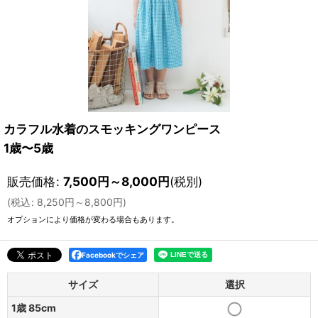
カラフル水着のスモッキングワンピース
1歳〜5歳
販売価格
:
7,500
円
～8,000
円
(税別)
(
税込
:
8,250
円
～8,800
円
)
オプションにより価格が変わる場合もあります。
Facebookでシェア
サイズ
選択
1歳 85cm