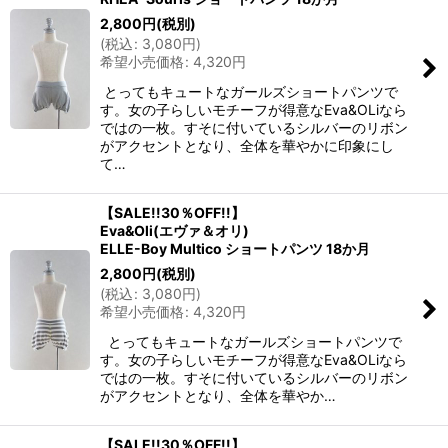
2,800
円
(税別)
(
税込
:
3,080
円
)
希望小売価格
:
4,320
円
とってもキュートなガールズショートパンツで
す。女の子らしいモチーフが得意なEva&OLiなら
ではの一枚。すそに付いているシルバーのリボン
がアクセントとなり、全体を華やかに印象にし
て…
【SALE!!30％OFF!!】
Eva&Oli(エヴァ＆オリ)
ELLE-Boy Multico ショートパンツ 18か月
2,800
円
(税別)
(
税込
:
3,080
円
)
希望小売価格
:
4,320
円
とってもキュートなガールズショートパンツで
す。女の子らしいモチーフが得意なEva&OLiなら
ではの一枚。すそに付いているシルバーのリボン
がアクセントとなり、全体を華やか…
【SALE!!30％OFF!!】