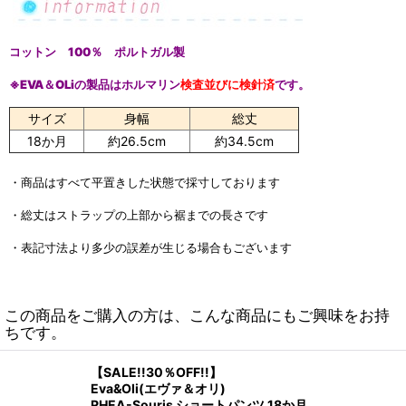
コットン 100％ ポルトガル製
※EVA＆OLiの製品は
ホルマリン
検査
並びに
検針済
です。
サイズ
身幅
総丈
18か月
約26.5cm
約34.5cm
・商品はすべて平置きした状態で採寸しております
・総丈はストラップの上部から裾までの長さです
・表記寸法より多少の誤差が生じる場合もございます
この商品をご購入の方は、こんな商品にもご興味をお持
ちです。
【SALE!!30％OFF!!】
Eva&Oli(エヴァ＆オリ)
RHEA-Souris ショートパンツ 18か月