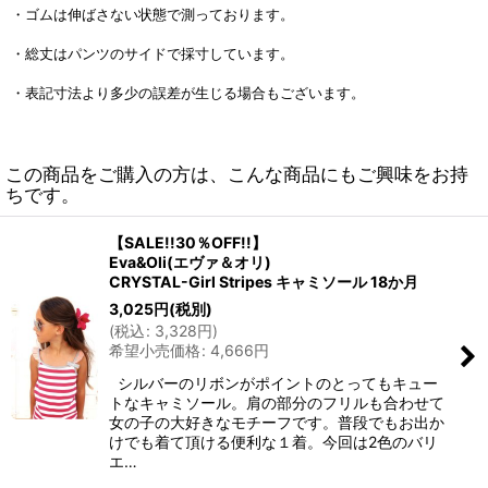
・ゴムは伸ばさない状態で測っております。
・総丈はパンツのサイドで採寸しています。
・表記寸法より多少の誤差が生じる場合もございます。
この商品をご購入の方は、こんな商品にもご興味をお持
ちです。
【SALE!!30％OFF!!】
Eva&Oli(エヴァ＆オリ)
CRYSTAL-Girl Stripes キャミソール 18か月
3,025
円
(税別)
(
税込
:
3,328
円
)
希望小売価格
:
4,666
円
シルバーのリボンがポイントのとってもキュー
トなキャミソール。肩の部分のフリルも合わせて
女の子の大好きなモチーフです。普段でもお出か
けでも着て頂ける便利な１着。今回は2色のバリ
エ…