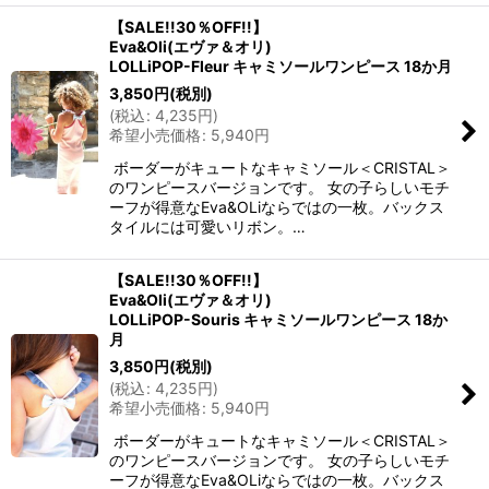
【SALE!!30％OFF!!】
Eva&Oli(エヴァ＆オリ)
LOLLiPOP-Fleur キャミソールワンピース 18か月
3,850
円
(税別)
(
税込
:
4,235
円
)
希望小売価格
:
5,940
円
ボーダーがキュートなキャミソール＜CRISTAL＞
のワンピースバージョンです。 女の子らしいモチ
ーフが得意なEva&OLiならではの一枚。バックス
タイルには可愛いリボン。…
【SALE!!30％OFF!!】
Eva&Oli(エヴァ＆オリ)
LOLLiPOP-Souris キャミソールワンピース 18か
月
3,850
円
(税別)
(
税込
:
4,235
円
)
希望小売価格
:
5,940
円
ボーダーがキュートなキャミソール＜CRISTAL＞
のワンピースバージョンです。 女の子らしいモチ
ーフが得意なEva&OLiならではの一枚。バックス