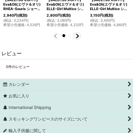
Eva&Oli(エヴァ＆オリ)
Eva&Oli(エヴァ＆オリ)
Eva&Oli(エヴァ＆オリ)
RHEA-Souris ショートパンツ 2歳90cm
ELLE-Girl Multico ショートパンツ 12か月18か月
ELLE-Girl Multico ショートパンツ 2歳4歳
2,940
円
(税別)
2,800
円
(税別)
3,150
円
(税別)
(
税込
:
3,234
円
)
(
税込
:
3,080
円
)
(
税込
:
3,465
円
)
希望小売価格
:
4,536
円
希望小売価格
:
4,320
円
希望小売価格
:
4,860
円
レビュー
0
件のレビュー
カレンダー
お気に入り
International Shipping
スモッキングワンピースのサイズについて
輸入子供服に関して