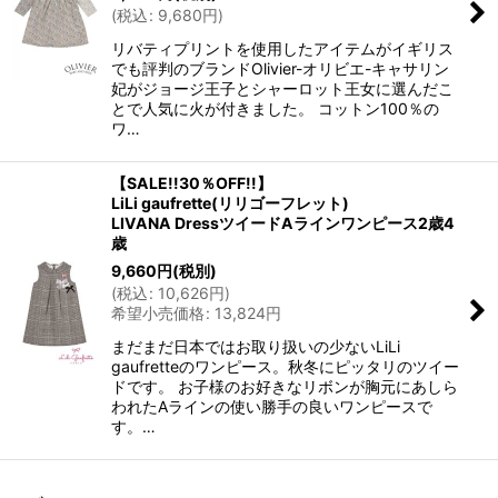
(
税込
:
9,680
円
)
リバティプリントを使用したアイテムがイギリス
でも評判のブランドOlivier-オリビエ-キャサリン
妃がジョージ王子とシャーロット王女に選んだこ
とで人気に火が付きました。 コットン100％の
ワ…
【SALE!!30％OFF!!】
LiLi gaufrette(リリゴーフレット)
LIVANA DressツイードAラインワンピース2歳4
歳
9,660
円
(税別)
(
税込
:
10,626
円
)
希望小売価格
:
13,824
円
まだまだ日本ではお取り扱いの少ないLiLi
gaufretteのワンピース。秋冬にピッタリのツイー
ドです。 お子様のお好きなリボンが胸元にあしら
われたAラインの使い勝手の良いワンピースで
す。…