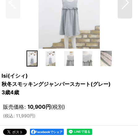
Isi(イシィ)
秋冬スモッキングジャンパースカート(グレー)
3歳4歳
販売価格
:
10,900
円
(税別)
(
税込
:
11,990
円
)
Facebookでシェア