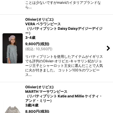
ことは少ないですがmaiviのイタリアブランドな
ら…
Olivier(オリビエ)
VERA ベラワンピース
（リバティプリント Daisy Daisyデイジーデイジ
ー）
3-4歳
9,600
円
(税別)
(
税込
:
10,560
円
)
リバティプリントを使用したアイテムがイギリス
でも評判のOlivier-オリビエ-キャサリン妃がジョ
ージ王子とシャーロット王女に選んだことで人気
に火が付きました。 コットン100％のワンピー
ス…
Olivier(オリビエ)
MARTH マーサワンピース
（リバティプリント Katie and Millie ケイティ・
アンド・ミリー）
3歳/4歳
8,800
円
(税別)