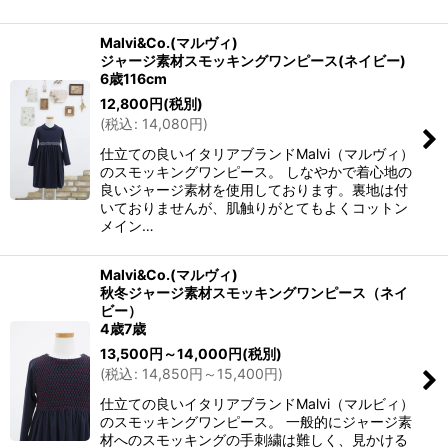
Malvi&Co.(マルヴィ)
ジャージ素材スモッキングワンピース(ネイビー)
6歳116cm
12,800
円
(税別)
(
税込
:
14,080
円
)
仕立ての良いイタリアブランドMalvi（マルヴィ）
のスモッキングワンピース。 しなやかで着心地の
良いジャージ素材を使用しております。裏地は付
いておりませんが、肌触りがとてもよくコットン
メイン…
Malvi&Co.(マルヴィ)
秋冬ジャージ素材スモッキングワンピース（ネイ
ビー）
4歳7歳
13,500
円
～14,000
円
(税別)
(
税込
:
14,850
円
～15,400
円
)
仕立ての良いイタリアブランドMalvi（マルビィ）
のスモッキングワンピース。 一般的にジャージ素
材へのスモッキングの手刺繍は難しく、見かける