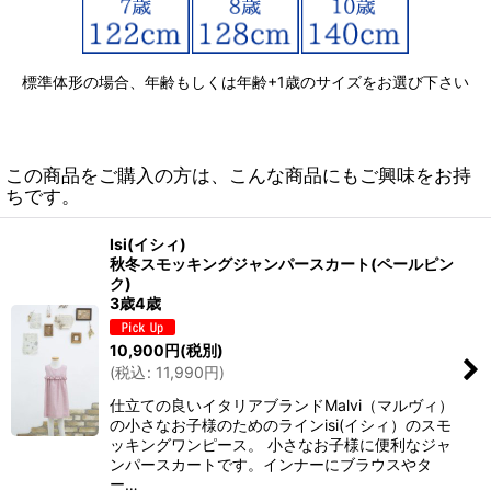
標準体形の場合、年齢もしくは年齢+1歳のサイズをお選び下さい
この商品をご購入の方は、こんな商品にもご興味をお持
ちです。
Isi(イシィ)
秋冬スモッキングジャンパースカート(ペールピン
ク)
3歳4歳
10,900
円
(税別)
(
税込
:
11,990
円
)
仕立ての良いイタリアブランドMalvi（マルヴィ）
の小さなお子様のためのラインisi(イシィ）のスモ
ッキングワンピース。 小さなお子様に便利なジャ
ンパースカートです。インナーにブラウスやタ
ー…