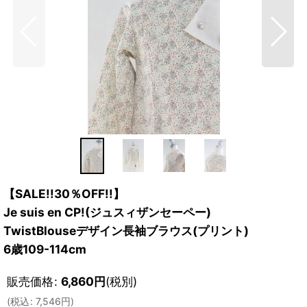
【SALE!!30％OFF!!】
Je suis en CP!(ジュスィザンセーペー)
TwistBlouseデザイン長袖ブラウス(プリント)
6歳109-114cm
販売価格
:
6,860
円
(税別)
(
税込
:
7,546
円
)