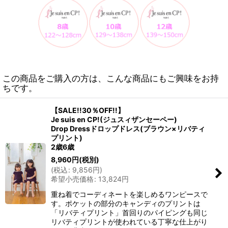
この商品をご購入の方は、こんな商品にもご興味をお持
ちです。
【SALE!!30％OFF!!】
Je suis en CP!(ジュスィザンセーペー)
Drop Dressドロップドレス(ブラウン×リバティ
プリント)
2歳6歳
8,960
円
(税別)
(
税込
:
9,856
円
)
希望小売価格
:
13,824
円
重ね着でコーディネートを楽しめるワンピースで
す。ポケットの部分のキャンディのプリントは
「リバティプリント」首回りのパイピングも同じ
リバティプリントが使われている丁寧な仕上がり